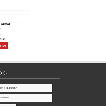
o
Format
l
t
ile
EXION