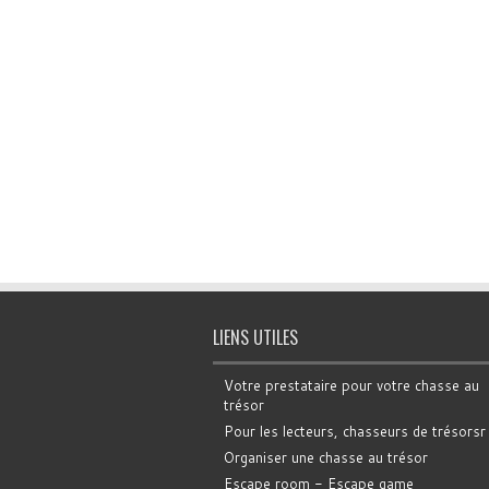
LIENS UTILES
Votre prestataire pour votre chasse au
trésor
Pour les lecteurs, chasseurs de trésorsr
Organiser une chasse au trésor
Escape room - Escape game