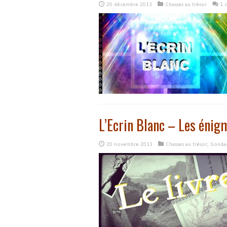
20 décembre 2013
Chasses au trésor
1 
L’Ecrin Blanc – Les énig
20 novembre 2013
Chasses au trésor
,
Sonda