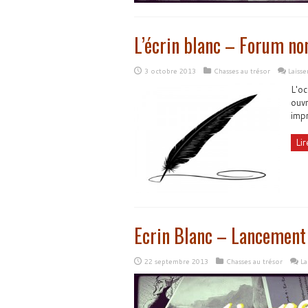
L’écrin blanc – Forum non
3 octobre 2013
Chasses au trésor
Laiss
L'oc
ouvr
impr
Lir
Ecrin Blanc – Lancement
22 septembre 2013
Chasses au trésor
La