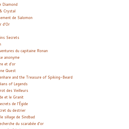
e Diamond
& Crystal
gement de Salomon
ir d’Or
ns Secrets
m
ventures du capitaine Ronan
se anonyme
re et d’or
ne Quest
enhare and the Treasure of Spiking-Beard
ians of Legends
rot des Veilleurs
de et le Granit
ecrets de l’Égide
cret du destrier
le sillage de Sindbad
recherche du scarabée d’or