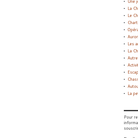
Une j
La Ch
Le Ch
Chart
Opéra
Auror
Les a
La Ch
Autre
Activi
Esca
Chass
Autou
La pe
Pour re
informa
souscri