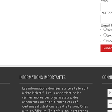
Email
Pseud
Email 
htm
tex
mob
INFORMATIONS IMPORTANTES
CONN
Les informations données sur ce site le sont
à titre indicatif. Il vous appartient de les
vérifier auprès des organisateurs, des
annonceurs ou de tout autre tiers cité.
Certaines illustrations et extraits sont © les
auteurs/éditeurs. Toutefois, nous retirerons