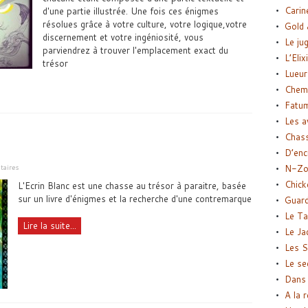
Carin
d'une partie illustrée. Une fois ces énigmes
résolues grâce à votre culture, votre logique,votre
Gold 
discernement et votre ingéniosité, vous
Le ju
parviendrez à trouver l'emplacement exact du
L’Elix
trésor
Lueur
Chemi
Fatu
Les a
Chas
D’enc
N-Zo
aires
Chick
L'Ecrin Blanc est une chasse au trésor à paraitre, basée
sur un livre d'énigmes et la recherche d'une contremarque
Guard
Le Ta
Lire la suite...
Le Ja
Les S
Le se
Dans 
A la 