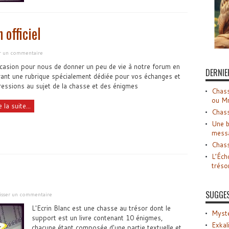
 officiel
er un commentaire
casion pour nous de donner un peu de vie à notre forum en
DERNIE
ant une rubrique spécialement dédiée pour vos échanges et
essions au sujet de la chasse et des énigmes
Chass
ou M
e la suite...
Chass
Une b
mess
Chass
L’Éch
tréso
SUGGE
isser un commentaire
L'Ecrin Blanc est une chasse au trésor dont le
Myste
support est un livre contenant 10 énigmes,
Exkal
chacune étant composée d'une partie textuelle et