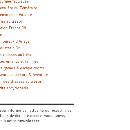
ournée fabuleuse
evalière du Téméraire
emin de la Victoire
res au trésor
tion France 98
e
moureux d’Ariège
ouette d’Or
s chasses au trésor
tés enfants et familles
pe games & escape rooms
eurs de trésors & Aventure
r des chasses au trésor
tite encyclopédie
ster informé de l'actualité ou recevoir nos
tions de dernière minute, vous pouvez
re à notre
newsletter
.