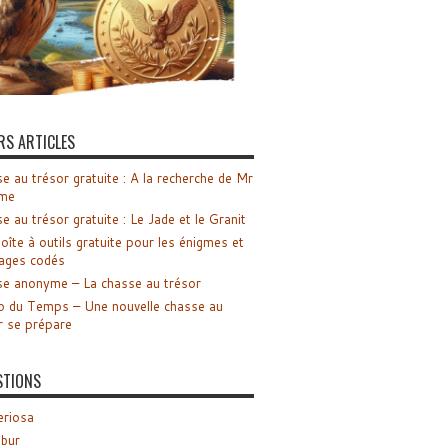
RS ARTICLES
e au trésor gratuite : A la recherche de Mr
me
e au trésor gratuite : Le Jade et le Granit
oîte à outils gratuite pour les énigmes et
ages codés
e anonyme – La chasse au trésor
o du Temps – Une nouvelle chasse au
r se prépare
STIONS
riosa
ibur