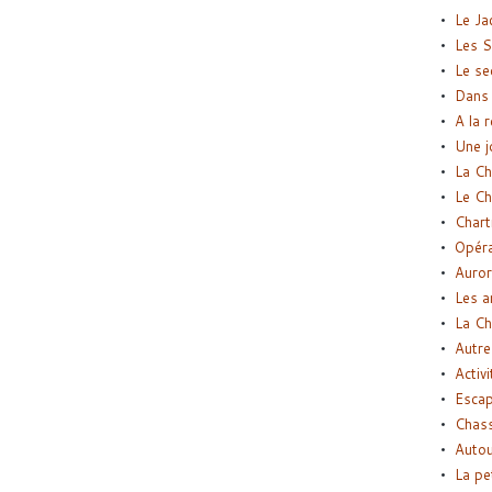
Le Ja
Les S
Le se
Dans 
A la 
Une j
La Ch
Le Ch
Chart
Opéra
Auror
Les a
La Ch
Autre
Activi
Esca
Chass
Autou
La pe