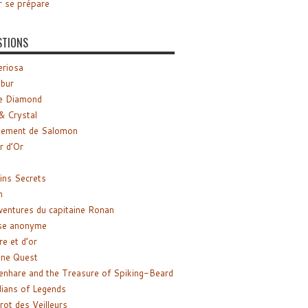
r se prépare
STIONS
riosa
ibur
e Diamond
& Crystal
gement de Salomon
ir d’Or
ns Secrets
m
ventures du capitaine Ronan
se anonyme
re et d’or
ne Quest
enhare and the Treasure of Spiking-Beard
ians of Legends
rot des Veilleurs