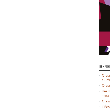
DERNIE
Chass
ou M
Chass
Une b
mess
Chass
L’Éch