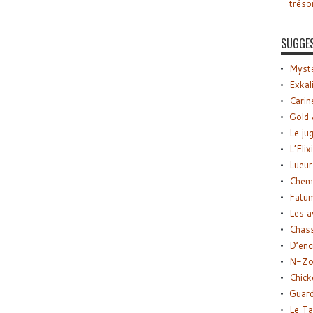
tréso
SUGGE
Myste
Exkal
Carin
Gold 
Le ju
L’Elix
Lueur
Chemi
Fatu
Les a
Chas
D’enc
N-Zo
Chick
Guard
Le Ta