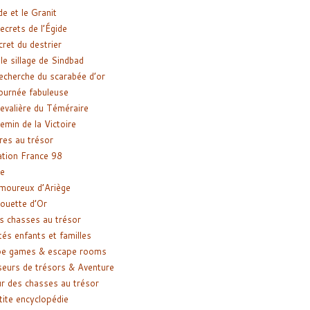
de et le Granit
ecrets de l’Égide
cret du destrier
le sillage de Sindbad
recherche du scarabée d’or
ournée fabuleuse
evalière du Téméraire
emin de la Victoire
res au trésor
tion France 98
e
moureux d’Ariège
ouette d’Or
s chasses au trésor
tés enfants et familles
pe games & escape rooms
eurs de trésors & Aventure
r des chasses au trésor
tite encyclopédie