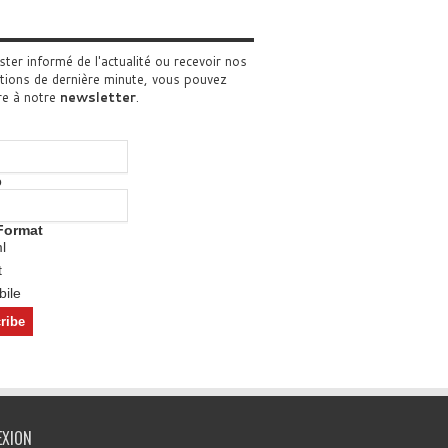
ster informé de l'actualité ou recevoir nos
tions de dernière minute, vous pouvez
re à notre
newsletter
.
o
Format
l
t
ile
EXION