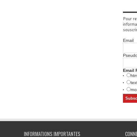
Pour re
informa
souscri
Email
Pseud
Email 
htm
tex
mob
INFORMATIONS IMPORTANTES
CONN