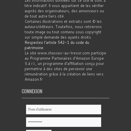
Les informations données sur ce site le sont à
titre indicatif. Il vous appartient de les vérifier
auprès des organisateurs, des annonceurs ou
de tout autre tiers cité.
Certaines illustrations et extraits sont © les
auteurs/éditeurs. Toutefois, nous retirerons
toute image ou tout contenu sous copyright
sur simple demande des ayants droits.
Respectez l'article 542-1 du code du
patrimoine
.
Le site www.chasses-au-tresor.com participe
au Programme Partenaires d’Amazon Europe
S.à r.l., un programme d’affiliation conçu pour
permettre à des sites de percevoir une
rémunération grâce à la création de liens vers
Amazon.fr
CONNEXION