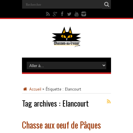
Accueil
»
Étiquette :
Elancourt
Tag archives :
Elancourt
Chasse aux oeuf de Pâques