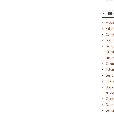
SUGGE
Myste
Exkal
Carin
Gold 
Le ju
L’Elix
Lueur
Chemi
Fatu
Les a
Chas
D’enc
N-Zo
Chick
Guard
Le Ta