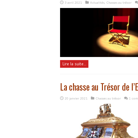
3 avril 2021
Actualités
,
Chasses au trésor
Lire la suite...
La chasse au Trésor de l’
20 janvier 2021
Chasses au trésor
1 com