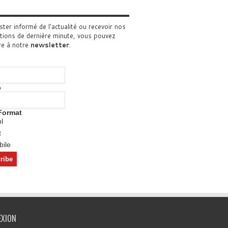
ster informé de l'actualité ou recevoir nos
tions de dernière minute, vous pouvez
re à notre
newsletter
.
o
Format
l
t
ile
EXION