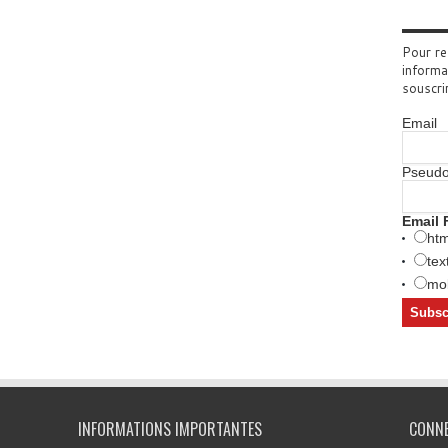
Pour re
informa
souscri
Email
Pseud
Email 
htm
tex
mob
INFORMATIONS IMPORTANTES
CONN