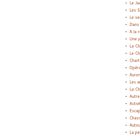
Le Ja
Les S
Le se
Dans 
A la 
Une j
La Ch
Le Ch
Chart
Opéra
Auror
Les a
La Ch
Autre
Activi
Esca
Chass
Autou
La pe