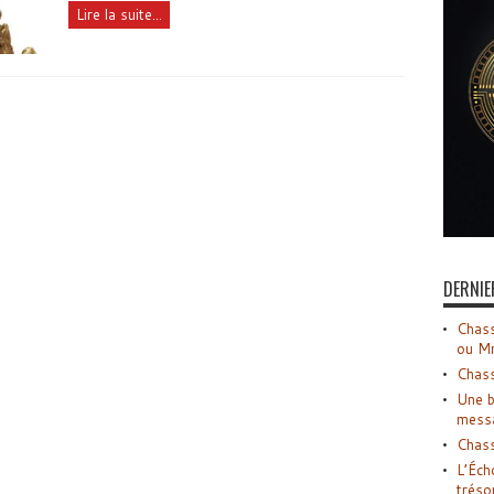
Lire la suite...
DERNIE
Chass
ou M
Chass
Une b
mess
Chass
L’Éch
tréso