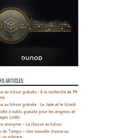
RS ARTICLES
e au trésor gratuite : A la recherche de Mr
me
e au trésor gratuite : Le Jade et le Granit
oîte à outils gratuite pour les énigmes et
ages codés
e anonyme – La chasse au trésor
o du Temps – Une nouvelle chasse au
r se prépare