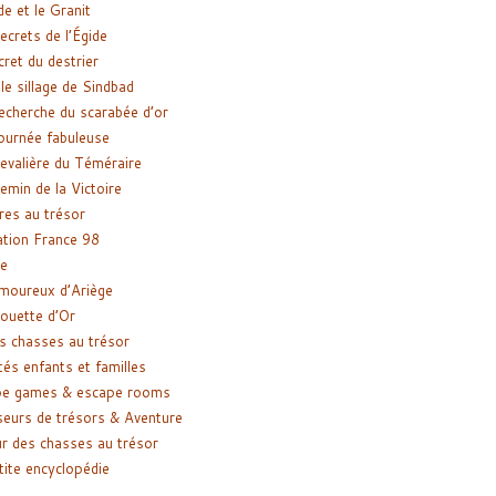
de et le Granit
ecrets de l’Égide
cret du destrier
le sillage de Sindbad
recherche du scarabée d’or
ournée fabuleuse
evalière du Téméraire
emin de la Victoire
res au trésor
tion France 98
e
moureux d’Ariège
ouette d’Or
s chasses au trésor
tés enfants et familles
pe games & escape rooms
eurs de trésors & Aventure
r des chasses au trésor
tite encyclopédie