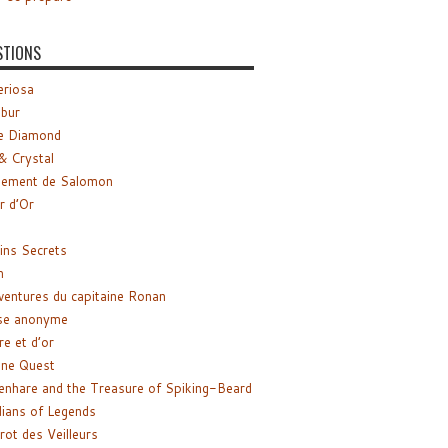
STIONS
riosa
ibur
e Diamond
& Crystal
gement de Salomon
ir d’Or
ns Secrets
m
ventures du capitaine Ronan
se anonyme
re et d’or
ne Quest
enhare and the Treasure of Spiking-Beard
ians of Legends
rot des Veilleurs