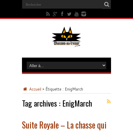
Accueil
»
Étiquette :
EnigMarch
Tag archives :
EnigMarch
Suite Royale – La chasse qui