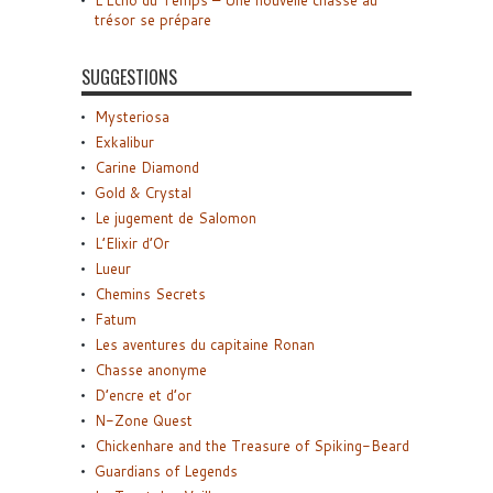
L’Écho du Temps – Une nouvelle chasse au
trésor se prépare
SUGGESTIONS
Mysteriosa
Exkalibur
Carine Diamond
Gold & Crystal
Le jugement de Salomon
L’Elixir d’Or
Lueur
Chemins Secrets
Fatum
Les aventures du capitaine Ronan
Chasse anonyme
D’encre et d’or
N-Zone Quest
Chickenhare and the Treasure of Spiking-Beard
Guardians of Legends