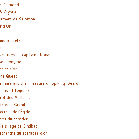
e Diamond
& Crystal
gement de Salomon
ir d’Or
ns Secrets
m
ventures du capitaine Ronan
se anonyme
re et d’or
ne Quest
enhare and the Treasure of Spiking-Beard
ians of Legends
rot des Veilleurs
de et le Granit
ecrets de l’Égide
cret du destrier
le sillage de Sindbad
recherche du scarabée d’or