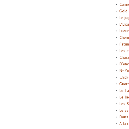
Carin
Gold 
Le ju
L’Elix
Lueur
Chemi
Fatu
Les a
Chas
D’enc
N-Zo
Chick
Guard
Le Ta
Le Ja
Les S
Le se
Dans 
A la 