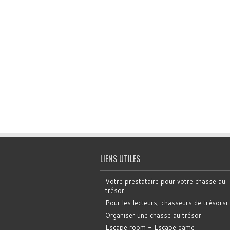
LIENS UTILES
Votre prestataire pour votre chasse au
trésor
Pour les lecteurs, chasseurs de trésorsr
Organiser une chasse au trésor
Escape room - Escape game