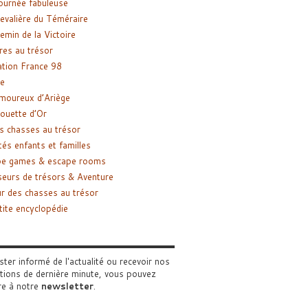
ournée fabuleuse
evalière du Téméraire
emin de la Victoire
res au trésor
tion France 98
e
moureux d’Ariège
ouette d’Or
s chasses au trésor
tés enfants et familles
pe games & escape rooms
eurs de trésors & Aventure
r des chasses au trésor
tite encyclopédie
ster informé de l'actualité ou recevoir nos
tions de dernière minute, vous pouvez
re à notre
newsletter
.