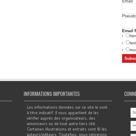
Email
Pseud
Email 
htm
tex
mob
INFORMATIONS IMPORTANTES
CONN
Les informations données sur ce site le sont
à titre indicatif. Il vous appartient de les
vérifier auprès des organisateurs, des
annonceurs ou de tout autre tiers cité.
Certaines illustrations et extraits sont © les
auteurs/éditeurs. Toutefois, nous retirerons