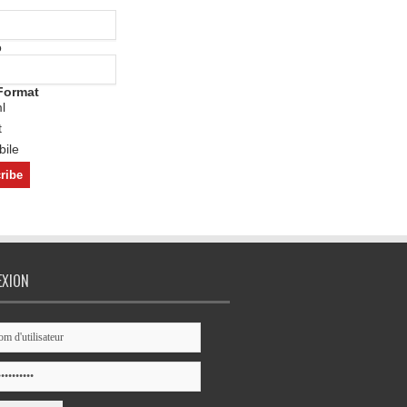
o
Format
l
t
ile
EXION