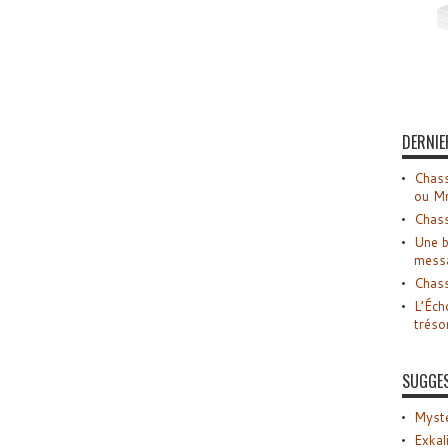
DERNIE
Chass
ou M
Chass
Une b
mess
Chass
L’Éch
tréso
SUGGE
Myste
Exkal