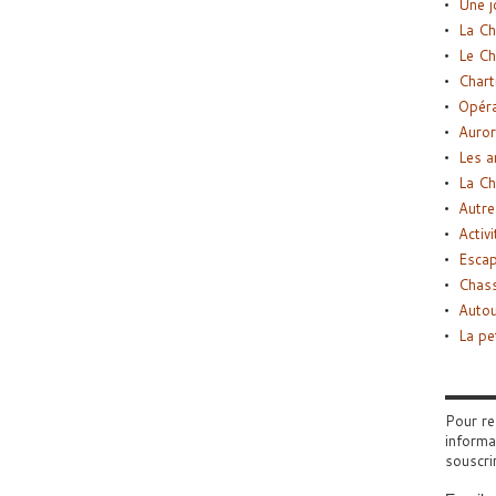
Une j
La Ch
Le Ch
Chart
Opéra
Auror
Les a
La Ch
Autre
Activi
Esca
Chass
Autou
La pe
Pour re
informa
souscri