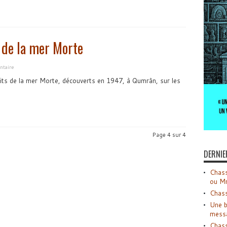
 de la mer Morte
ntaire
its de la mer Morte, découverts en 1947, à Qumrân, sur les
Page 4 sur 4
DERNIE
Chass
ou M
Chass
Une b
mess
Chass