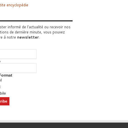
tite encyclopédie
ster informé de l'actualité ou recevoir nos
tions de dernière minute, vous pouvez
re à notre
newsletter
.
o
Format
l
t
ile