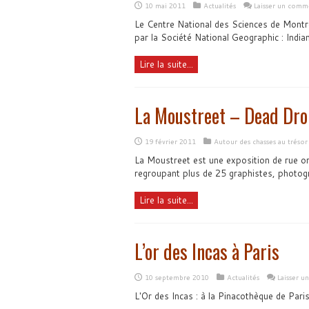
10 mai 2011
Actualités
Laisser un comm
Le Centre National des Sciences de Montré
par la Société National Geographic : India
Lire la suite...
La Moustreet – Dead Dro
19 février 2011
Autour des chasses au trésor
La Moustreet est une exposition de rue o
regroupant plus de 25 graphistes, photogr
Lire la suite...
L’or des Incas à Paris
10 septembre 2010
Actualités
Laisser u
L'Or des Incas : à la Pinacothèque de Par