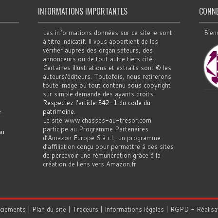
INFORMATIONS IMPORTANTES
CONN
Les informations données sur ce site le sont
Bien
à titre indicatif. Il vous appartient de les
vérifier auprès des organisateurs, des
annonceurs ou de tout autre tiers cité.
Certaines illustrations et extraits sont © les
auteurs/éditeurs. Toutefois, nous retirerons
toute image ou tout contenu sous copyright
sur simple demande des ayants droits.
Respectez l'article 542-1 du code du
e
patrimoine
.
Le site www.chasses-au-tresor.com
participe au Programme Partenaires
au
d’Amazon Europe S.à r.l., un programme
d’affiliation conçu pour permettre à des sites
de percevoir une rémunération grâce à la
création de liens vers Amazon.fr
rciements
|
Plan du site
|
Traceurs
|
Informations légales
|
RGPD
- Réalisa