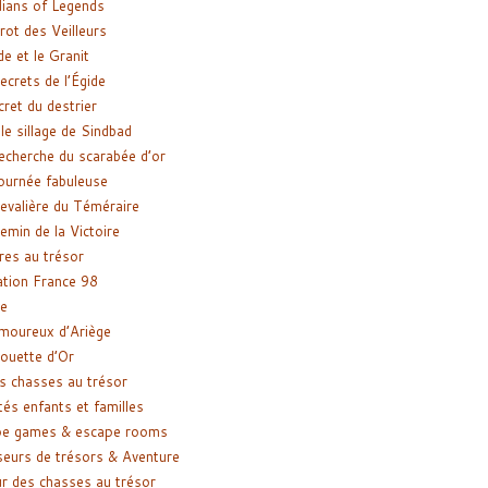
ians of Legends
rot des Veilleurs
de et le Granit
ecrets de l’Égide
cret du destrier
le sillage de Sindbad
recherche du scarabée d’or
ournée fabuleuse
evalière du Téméraire
emin de la Victoire
res au trésor
tion France 98
e
moureux d’Ariège
ouette d’Or
s chasses au trésor
tés enfants et familles
pe games & escape rooms
eurs de trésors & Aventure
r des chasses au trésor