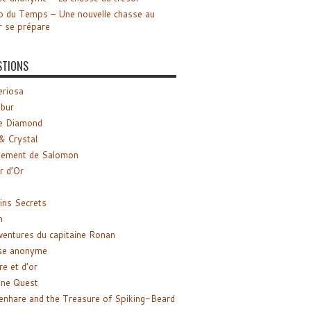
o du Temps – Une nouvelle chasse au
r se prépare
STIONS
riosa
ibur
e Diamond
& Crystal
gement de Salomon
ir d’Or
ns Secrets
m
ventures du capitaine Ronan
se anonyme
re et d’or
ne Quest
enhare and the Treasure of Spiking-Beard