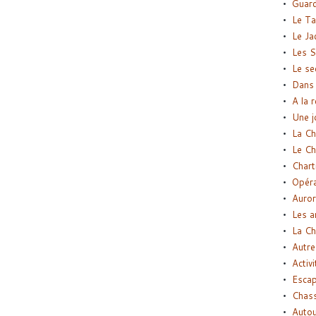
Guard
Le Ta
Le Ja
Les S
Le se
Dans 
A la 
Une j
La Ch
Le Ch
Chart
Opéra
Auror
Les a
La Ch
Autre
Activi
Esca
Chass
Autou