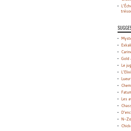
L’Éch
tréso
SUGGE
Myste
Exkal
Carin
Gold 
Le ju
L’Elix
Lueur
Chemi
Fatu
Les a
Chas
D’enc
N-Zo
Chick