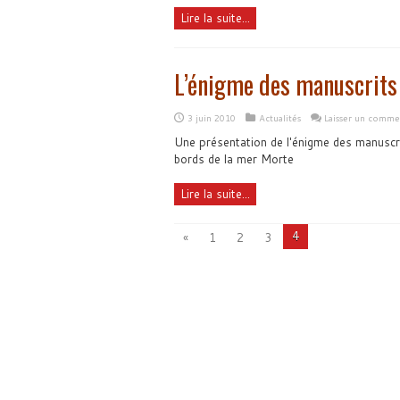
Lire la suite...
L’énigme des manuscrits
3 juin 2010
Actualités
Laisser un comme
Une présentation de l'énigme des manuscr
bords de la mer Morte
Lire la suite...
4
«
1
2
3