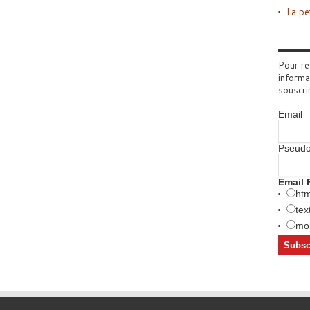
La pe
Pour re
informa
souscri
Email
Pseud
Email 
htm
tex
mob