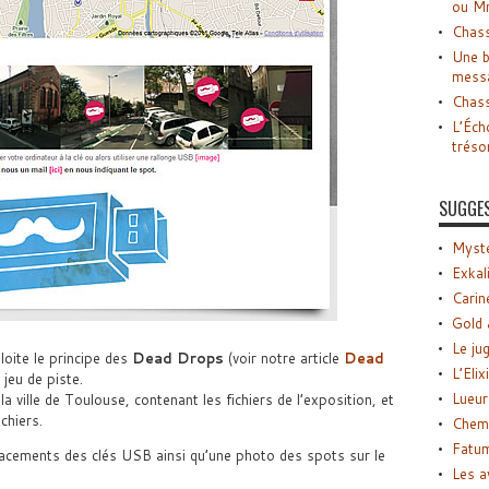
ou M
Chass
Une b
mess
Chass
L’Éch
tréso
SUGGE
Myste
Exkal
Carin
Gold 
Le ju
ploite le principe des
Dead Drops
(voir notre article
Dead
L’Elix
jeu de piste.
Lueur
 ville de Toulouse, contenant les fichiers de l’exposition, et
chiers.
Chemi
Fatu
lacements des clés USB ainsi qu’une photo des spots sur le
Les a