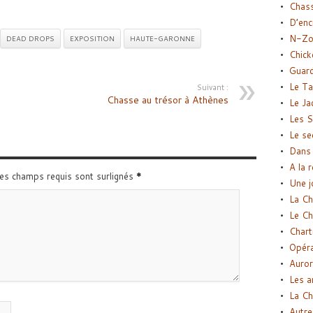
Chas
D’enc
N-Zo
DEAD DROPS
EXPOSITION
HAUTE-GARONNE
Chick
Guard
Le Ta
Suivant :
Chasse au trésor à Athènes
Le Ja
Les S
Le se
Dans 
A la 
Les champs requis sont surlignés
*
Une j
La Ch
Le Ch
Chart
Opéra
Auror
Les a
La Ch
Autre