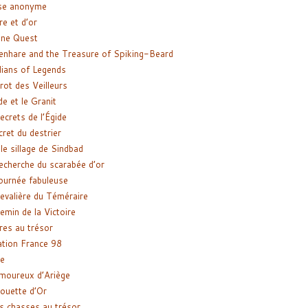
se anonyme
re et d’or
ne Quest
enhare and the Treasure of Spiking-Beard
ians of Legends
rot des Veilleurs
de et le Granit
ecrets de l’Égide
cret du destrier
le sillage de Sindbad
recherche du scarabée d’or
ournée fabuleuse
evalière du Téméraire
emin de la Victoire
res au trésor
tion France 98
e
moureux d’Ariège
ouette d’Or
s chasses au trésor