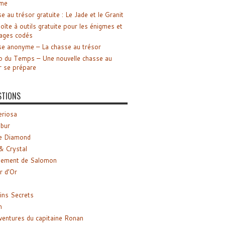
me
e au trésor gratuite : Le Jade et le Granit
oîte à outils gratuite pour les énigmes et
ages codés
e anonyme – La chasse au trésor
o du Temps – Une nouvelle chasse au
r se prépare
STIONS
riosa
ibur
e Diamond
& Crystal
gement de Salomon
ir d’Or
ns Secrets
m
ventures du capitaine Ronan