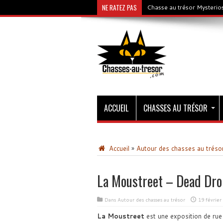
NE RATEZ PAS
Chasse au trésor Mysterios
ACCUEIL
CHASSES AU TRÉSOR
Accueil
»
Autour des chasses au tréso
La Moustreet – Dead Dro
Dans
Autour des chasses au trésor
19 février
La Moustreet
est une exposition de rue