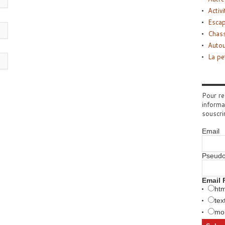
Activi
Esca
Chass
Autou
La pe
Pour re
informa
souscri
Email
Pseud
Email 
htm
tex
mob