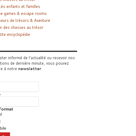
tés enfants et familles
pe games & escape rooms
eurs de trésors & Aventure
r des chasses au trésor
tite encyclopédie
ster informé de l'actualité ou recevoir nos
tions de dernière minute, vous pouvez
re à notre
newsletter
.
o
Format
l
t
ile