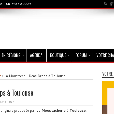
a - Un lot à 50 000 €
EN RÉGIONS
AGENDA
BOUTIQUE
FORUM
VOTRE CHA
VOTRE 
r
»
La Moustreet – Dead Drops à Toulouse
ps à Toulouse
 2011
0
 originale proposée par
La Moustacherie
à
Toulouse
,