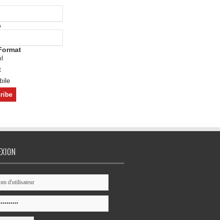
o
Format
l
t
ile
EXION