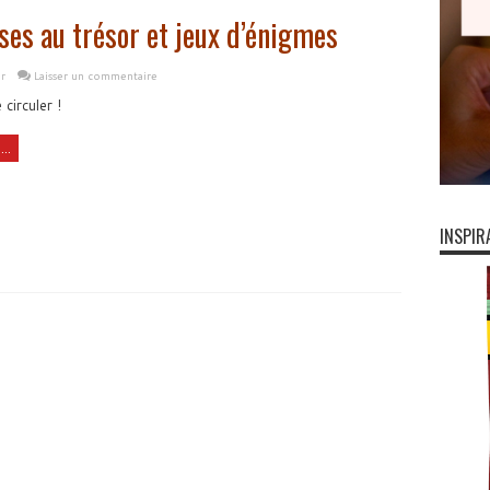
es au trésor et jeux d’énigmes
r
Laisser un commentaire
 circuler !
..
INSPIR