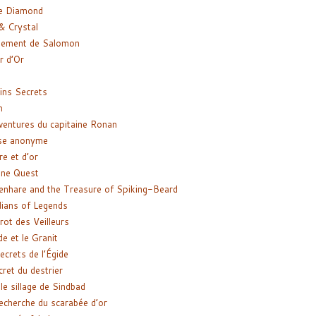
e Diamond
& Crystal
gement de Salomon
ir d’Or
ns Secrets
m
ventures du capitaine Ronan
se anonyme
re et d’or
ne Quest
enhare and the Treasure of Spiking-Beard
ians of Legends
rot des Veilleurs
de et le Granit
ecrets de l’Égide
cret du destrier
le sillage de Sindbad
recherche du scarabée d’or