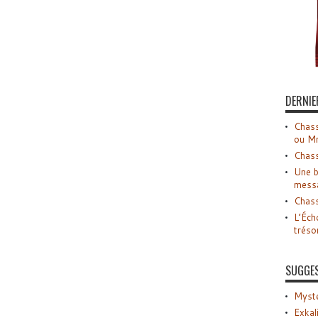
DERNIE
Chass
ou M
Chass
Une b
mess
Chass
L’Éch
tréso
SUGGE
Myste
Exkal