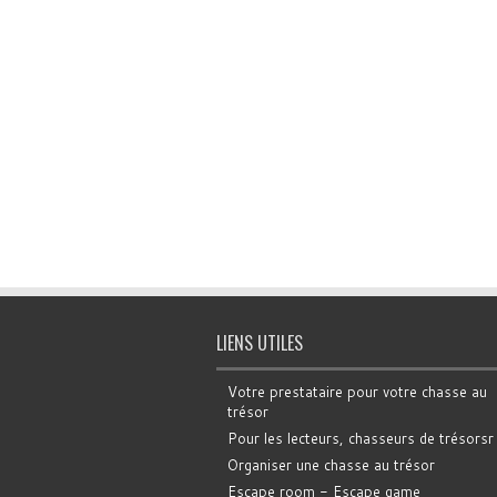
LIENS UTILES
Votre prestataire pour votre chasse au
trésor
Pour les lecteurs, chasseurs de trésorsr
Organiser une chasse au trésor
Escape room - Escape game