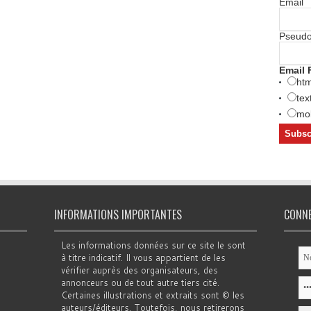
Email
Pseud
Email 
htm
tex
mob
INFORMATIONS IMPORTANTES
CONN
Les informations données sur ce site le sont
à titre indicatif. Il vous appartient de les
vérifier auprès des organisateurs, des
annonceurs ou de tout autre tiers cité.
Certaines illustrations et extraits sont © les
auteurs/éditeurs. Toutefois, nous retirerons