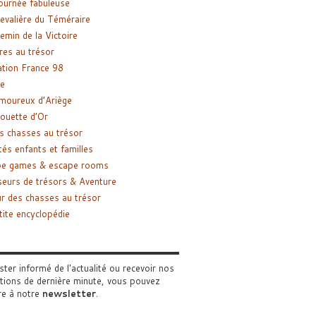
ournée fabuleuse
evalière du Téméraire
emin de la Victoire
res au trésor
tion France 98
e
moureux d’Ariège
ouette d’Or
s chasses au trésor
tés enfants et familles
pe games & escape rooms
eurs de trésors & Aventure
r des chasses au trésor
tite encyclopédie
ster informé de l'actualité ou recevoir nos
tions de dernière minute, vous pouvez
re à notre
newsletter
.