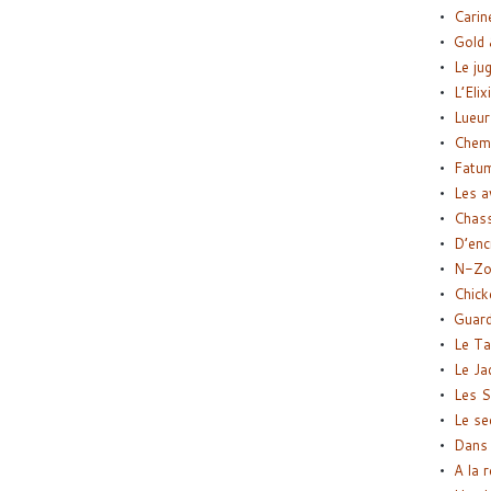
Carin
Gold 
Le ju
L’Elix
Lueur
Chemi
Fatu
Les a
Chas
D’enc
N-Zo
Chick
Guard
Le Ta
Le Ja
Les S
Le se
Dans 
A la 