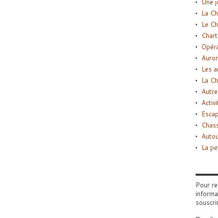
Une j
La Ch
Le Ch
Chart
Opéra
Auror
Les a
La Ch
Autre
Activi
Esca
Chass
Autou
La pe
Pour re
informa
souscri