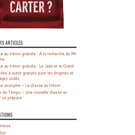
RS ARTICLES
e au trésor gratuite : A la recherche de Mr
me
e au trésor gratuite : Le Jade et le Granit
oîte à outils gratuite pour les énigmes et
ages codés
e anonyme – La chasse au trésor
o du Temps – Une nouvelle chasse au
r se prépare
STIONS
riosa
ibur