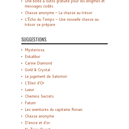
Une boîte à outils gratuite pour les énigmes et
messages codés
Chasse anonyme – La chasse au trésor
L’Écho du Temps – Une nouvelle chasse au
trésor se prépare
SUGGESTIONS
Mysteriosa
Exkalibur
Carine Diamond
Gold & Crystal
Le jugement de Salomon
L’Elixir d’Or
Lueur
Chemins Secrets
Fatum
Les aventures du capitaine Ronan
Chasse anonyme
D’encre et d’or