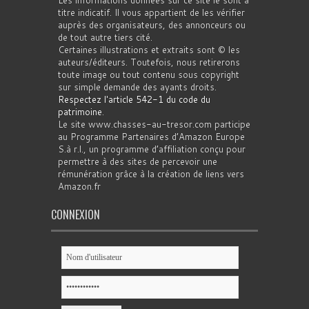
Les informations données sur ce site le sont à
titre indicatif. Il vous appartient de les vérifier
auprès des organisateurs, des annonceurs ou
de tout autre tiers cité.
Certaines illustrations et extraits sont © les
auteurs/éditeurs. Toutefois, nous retirerons
toute image ou tout contenu sous copyright
sur simple demande des ayants droits.
Respectez l'article 542-1 du code du
patrimoine
.
Le site www.chasses-au-tresor.com participe
au Programme Partenaires d’Amazon Europe
S.à r.l., un programme d’affiliation conçu pour
permettre à des sites de percevoir une
rémunération grâce à la création de liens vers
Amazon.fr
CONNEXION