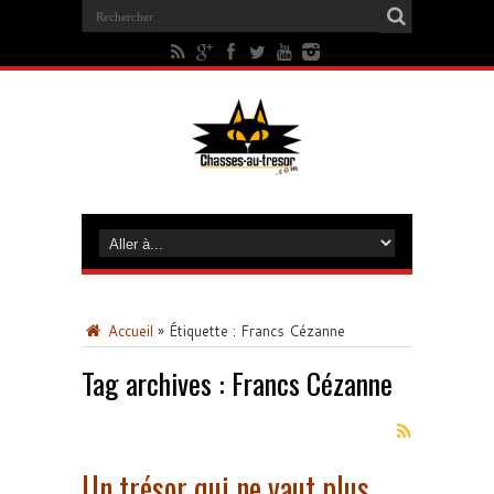
Accueil
»
Étiquette :
Francs Cézanne
Tag archives :
Francs Cézanne
Un trésor qui ne vaut plus