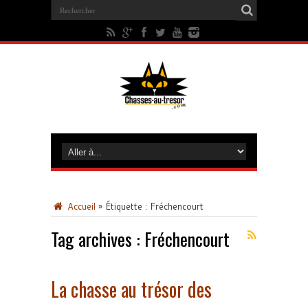
Accueil
»
Étiquette :
Fréchencourt
Tag archives :
Fréchencourt
La chasse au trésor des