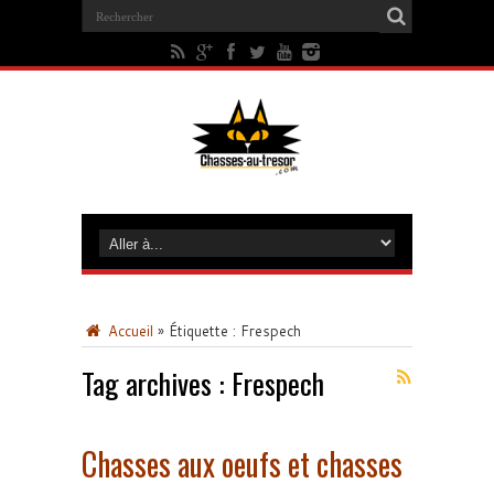
Accueil
»
Étiquette :
Frespech
Tag archives :
Frespech
Chasses aux oeufs et chasses