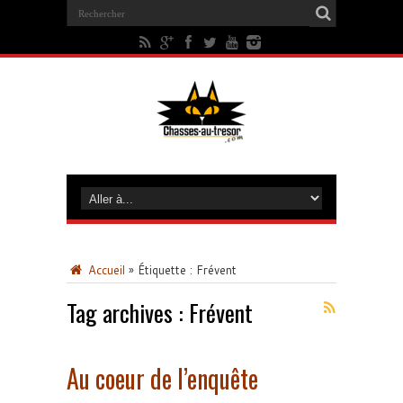
Accueil
»
Étiquette :
Frévent
Tag archives :
Frévent
Au coeur de l’enquête