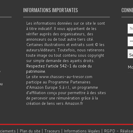
INFORMATIONS IMPORTANTES
CONN
Les informations données sur ce site le sont
à titre indicatif. Il vous appartient de les
vérifier auprès des organisateurs, des
annonceurs ou de tout autre tiers cité.
Certaines illustrations et extraits sont © les
auteurs/éditeurs. Toutefois, nous retirerons
toute image ou tout contenu sous copyright
sur simple demande des ayants droits.
Respectez l'article 542-1 du code du
Mo
e
patrimoine
.
Le site www.chasses-au-tresor.com
participe au Programme Partenaires
au
d’Amazon Europe S.à r.l., un programme
d’affiliation conçu pour permettre à des sites
de percevoir une rémunération grâce à la
création de liens vers Amazon.fr
rciements
|
Plan du site
|
Traceurs
|
Informations légales
|
RGPD
- Réalisa