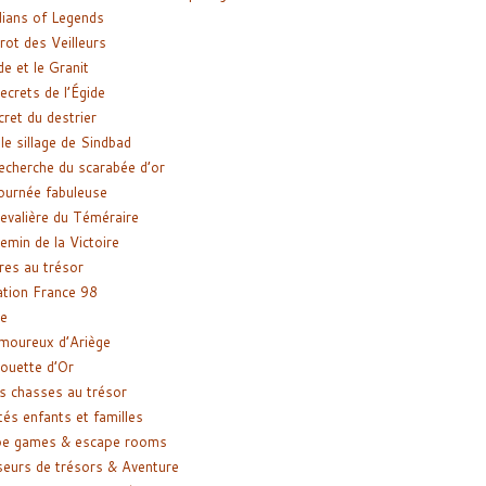
ians of Legends
rot des Veilleurs
de et le Granit
ecrets de l’Égide
cret du destrier
le sillage de Sindbad
recherche du scarabée d’or
ournée fabuleuse
evalière du Téméraire
emin de la Victoire
res au trésor
tion France 98
e
moureux d’Ariège
ouette d’Or
s chasses au trésor
tés enfants et familles
pe games & escape rooms
eurs de trésors & Aventure