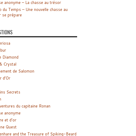
e anonyme – La chasse au trésor
o du Temps – Une nouvelle chasse au
r se prépare
STIONS
riosa
ibur
e Diamond
& Crystal
gement de Salomon
ir d’Or
ns Secrets
m
ventures du capitaine Ronan
se anonyme
re et d’or
ne Quest
enhare and the Treasure of Spiking-Beard