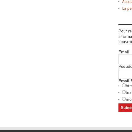
Autou
La pe
Pour re
informa
souscri
Email
Pseud
Email 
htm
tex
mob