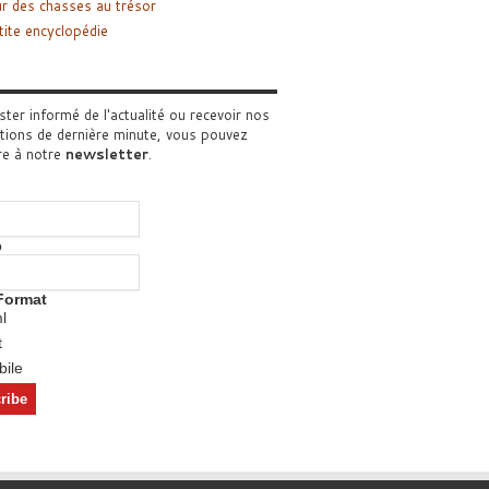
r des chasses au trésor
tite encyclopédie
ster informé de l'actualité ou recevoir nos
tions de dernière minute, vous pouvez
re à notre
newsletter
.
o
Format
l
t
ile