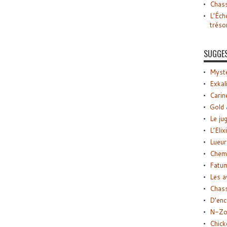
Chass
L’Éch
tréso
SUGGE
Myste
Exkal
Carin
Gold 
Le ju
L’Elix
Lueur
Chemi
Fatu
Les a
Chas
D’enc
N-Zo
Chick