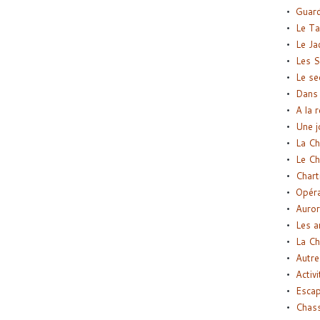
Guard
Le Ta
Le Ja
Les S
Le se
Dans 
A la 
Une j
La Ch
Le Ch
Chart
Opéra
Auror
Les a
La Ch
Autre
Activi
Esca
Chass