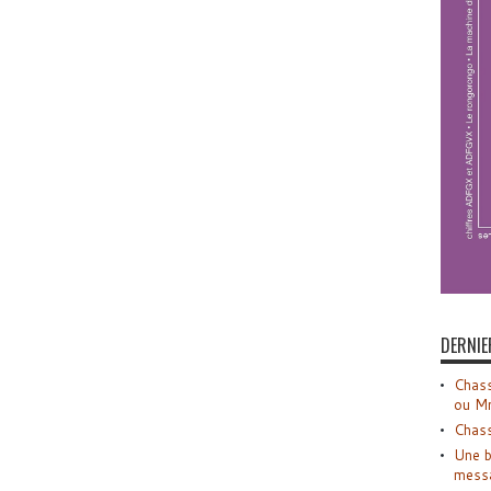
DERNIE
Chass
ou M
Chass
Une b
mess