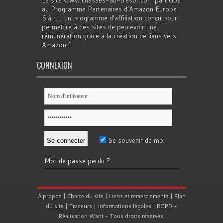
Le site www.chasses-au-tresor.com participe
au Programme Partenaires d’Amazon Europe
S.à r.l., un programme d’affiliation conçu pour
permettre à des sites de percevoir une
rémunération grâce à la création de liens vers
Amazon.fr
CONNEXION
Se souvenir de moi
Mot de passe perdu ?
À propos
|
Charte du site
|
Liens et remerciements
|
Plan
du site
|
Traceurs
|
Informations légales
|
RGPD
-
Réalisation
Want
- Tous droits réservés.