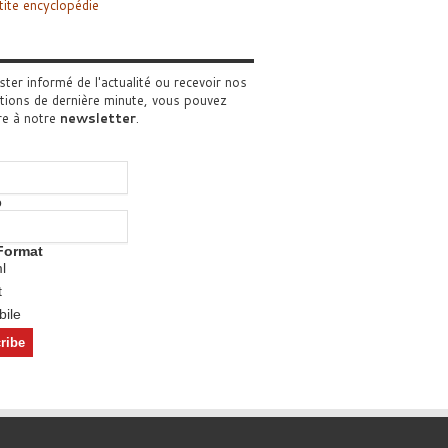
tite encyclopédie
ster informé de l'actualité ou recevoir nos
tions de dernière minute, vous pouvez
re à notre
newsletter
.
o
Format
l
t
ile