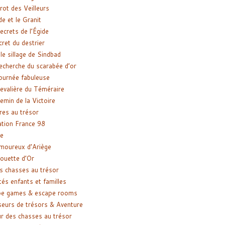
rot des Veilleurs
de et le Granit
ecrets de l’Égide
cret du destrier
le sillage de Sindbad
recherche du scarabée d’or
ournée fabuleuse
evalière du Téméraire
emin de la Victoire
res au trésor
tion France 98
e
moureux d’Ariège
ouette d’Or
s chasses au trésor
tés enfants et familles
pe games & escape rooms
eurs de trésors & Aventure
r des chasses au trésor