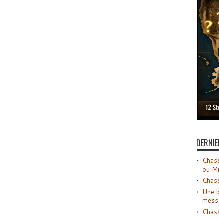
DERNIE
Chass
ou M
Chass
Une b
mess
Chass