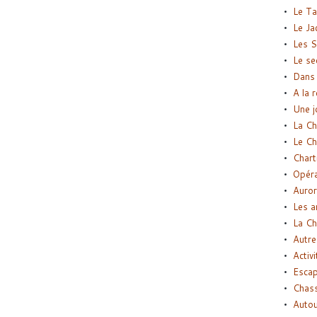
Le Ta
Le Ja
Les S
Le se
Dans 
A la 
Une j
La Ch
Le Ch
Chart
Opéra
Auror
Les a
La Ch
Autre
Activi
Esca
Chass
Autou