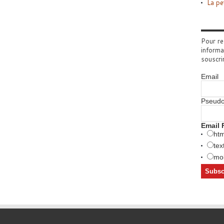
La pe
Pour re
informa
souscri
Email
Pseud
Email 
htm
tex
mob