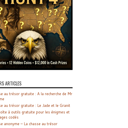
RS ARTICLES
e au trésor gratuite : A la recherche de Mr
me
e au trésor gratuite : Le Jade et le Granit
oîte à outils gratuite pour les énigmes et
ages codés
e anonyme – La chasse au trésor