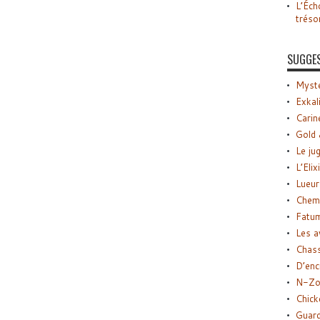
L’Éch
tréso
SUGGE
Myste
Exkal
Carin
Gold 
Le ju
L’Elix
Lueur
Chemi
Fatu
Les a
Chas
D’enc
N-Zo
Chick
Guard