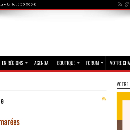
a - Un lot à 50 000 €
EN RÉGIONS
AGENDA
BOUTIQUE
FORUM
VOTRE CHA
VOTRE 
ée
 marées