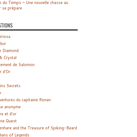
o du Temps – Une nouvelle chasse au
r se prépare
STIONS
riosa
ibur
e Diamond
& Crystal
gement de Salomon
ir d’Or
ns Secrets
m
ventures du capitaine Ronan
se anonyme
re et d’or
ne Quest
enhare and the Treasure of Spiking-Beard
ians of Legends