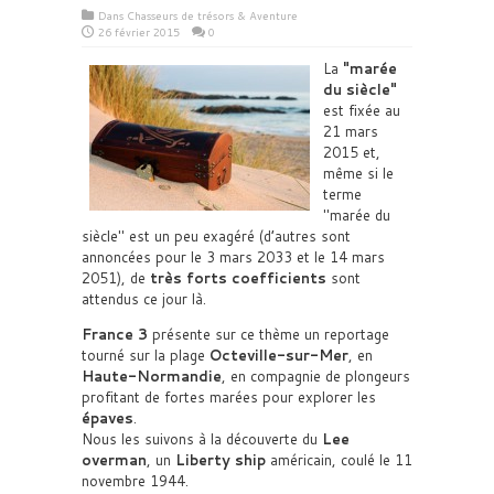
Dans
Chasseurs de trésors & Aventure
26 février 2015
0
La
marée
du siècle
est fixée au
21 mars
2015 et,
même si le
terme
marée du
siècle
est un peu exagéré (d’autres sont
annoncées pour le 3 mars 2033 et le 14 mars
2051), de
très forts coefficients
sont
attendus ce jour là.
France 3
présente sur ce thème un reportage
tourné sur la plage
Octeville-sur-Mer
, en
Haute-Normandie
, en compagnie de plongeurs
profitant de fortes marées pour explorer les
épaves
.
Nous les suivons à la découverte du
Lee
overman
, un
Liberty ship
américain, coulé le 11
novembre 1944.