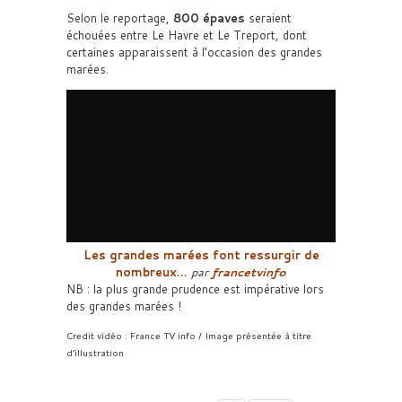
Selon le reportage,
800 épaves
seraient
échouées entre Le Havre et Le Treport, dont
certaines apparaissent à l’occasion des grandes
marées.
Les grandes marées font ressurgir de
nombreux…
par
francetvinfo
NB : la plus grande prudence est impérative lors
des grandes marées !
Credit vidéo : France TV info / Image présentée à titre
d’illustration