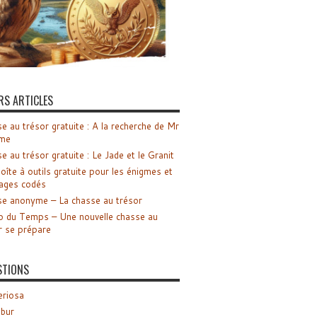
RS ARTICLES
e au trésor gratuite : A la recherche de Mr
me
e au trésor gratuite : Le Jade et le Granit
oîte à outils gratuite pour les énigmes et
ages codés
e anonyme – La chasse au trésor
o du Temps – Une nouvelle chasse au
r se prépare
STIONS
riosa
ibur