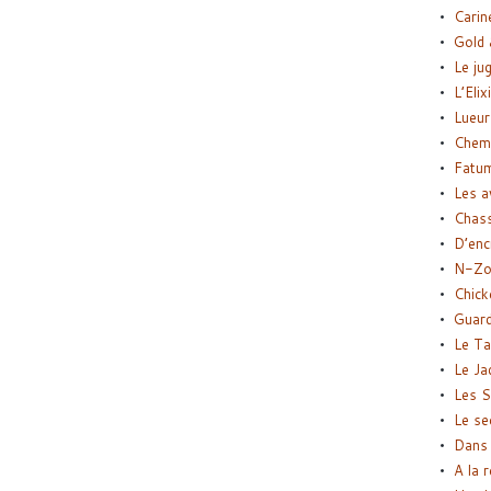
Carin
Gold 
Le ju
L’Elix
Lueur
Chemi
Fatu
Les a
Chas
D’enc
N-Zo
Chick
Guard
Le Ta
Le Ja
Les S
Le se
Dans 
A la 