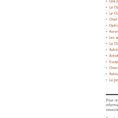
Une j
La Ch
Le Ch
Chart
Opéra
Auror
Les a
La Ch
Autre
Activi
Esca
Chass
Autou
La pe
Pour re
informa
souscri