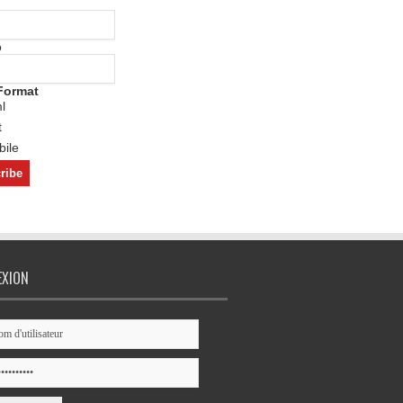
o
Format
l
t
ile
EXION