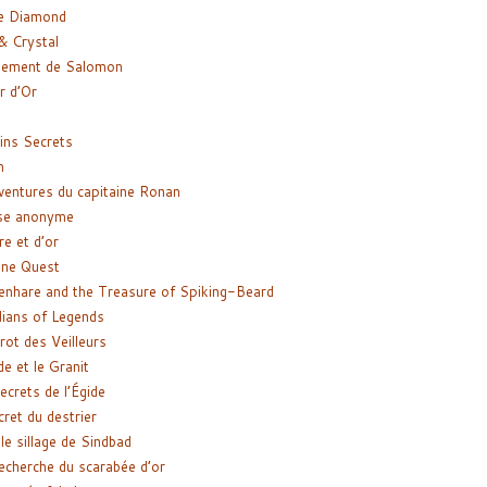
e Diamond
& Crystal
gement de Salomon
ir d’Or
ns Secrets
m
ventures du capitaine Ronan
se anonyme
re et d’or
ne Quest
enhare and the Treasure of Spiking-Beard
ians of Legends
rot des Veilleurs
de et le Granit
ecrets de l’Égide
cret du destrier
le sillage de Sindbad
recherche du scarabée d’or