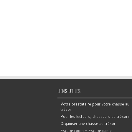
LIENS UTILES
Votre prestataire pour votre chasse au
trésor
Pour les lecteurs, chasseurs de trésorsr
Organiser une chasse au trésor
Escape room - Escape game