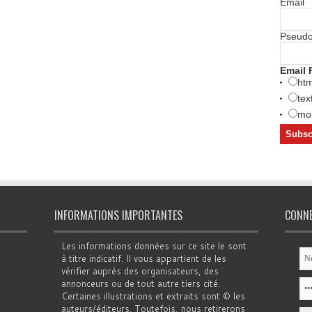
Email
Pseud
Email 
htm
tex
mob
INFORMATIONS IMPORTANTES
CONN
Les informations données sur ce site le sont
à titre indicatif. Il vous appartient de les
vérifier auprès des organisateurs, des
annonceurs ou de tout autre tiers cité.
Certaines illustrations et extraits sont © les
auteurs/éditeurs. Toutefois, nous retirerons