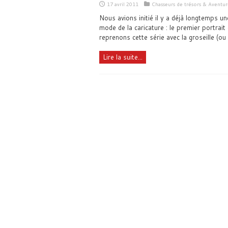
17 avril 2011
Chasseurs de trésors & Aventur
Nous avions initié il y a déjà longtemps un
mode de la caricature : le premier portrait
reprenons cette série avec la groseille (ou l
Lire la suite...