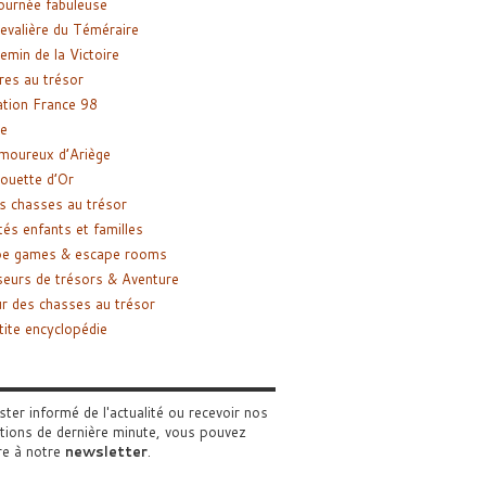
ournée fabuleuse
evalière du Téméraire
emin de la Victoire
res au trésor
tion France 98
e
moureux d’Ariège
ouette d’Or
s chasses au trésor
tés enfants et familles
pe games & escape rooms
eurs de trésors & Aventure
r des chasses au trésor
tite encyclopédie
ster informé de l'actualité ou recevoir nos
tions de dernière minute, vous pouvez
re à notre
newsletter
.