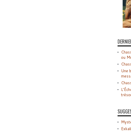
DERNIE
Chass
ou M
Chass
Une b
mess
Chass
L’Éch
tréso
SUGGE
Myste
Exkal