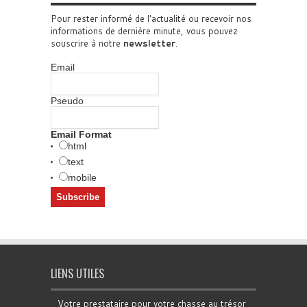
Pour rester informé de l'actualité ou recevoir nos
informations de dernière minute, vous pouvez
souscrire à notre
newsletter
.
Email
Pseudo
Email Format
html
text
mobile
LIENS UTILES
Votre prestataire pour votre chasse au trésor