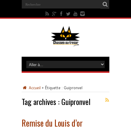
Accueil
»
Étiquette :
Guipronvel
Tag archives :
Guipronvel
Remise du Louis d’or