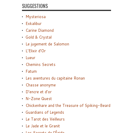
SUGGESTIONS
Mysteriosa
Exkalibur
Carine Diamond
Gold & Crystal
Le jugement de Salomon
L’Elixir d’Or
Lueur
Chemins Secrets
Fatum
Les aventures du capitaine Ronan
Chasse anonyme
D’encre et d’or
N-Zone Quest
Chickenhare and the Treasure of Spiking-Beard
Guardians of Legends
Le Tarot des Veilleurs
Le Jade et le Granit
Les Secrets de l’Égide