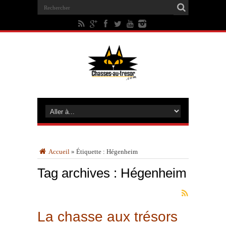
Accueil
»
Étiquette :
Hégenheim
Tag archives :
Hégenheim
La chasse aux trésors