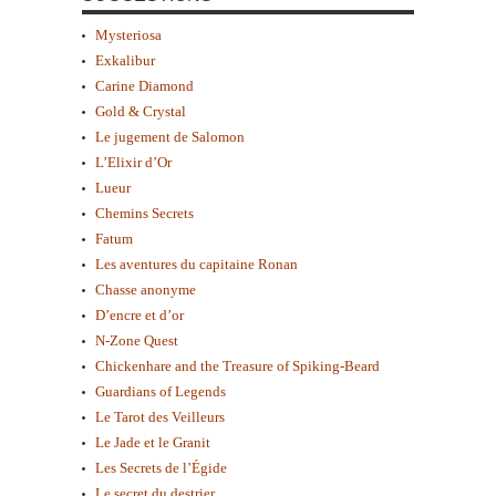
Mysteriosa
Exkalibur
Carine Diamond
Gold & Crystal
Le jugement de Salomon
L’Elixir d’Or
Lueur
Chemins Secrets
Fatum
Les aventures du capitaine Ronan
Chasse anonyme
D’encre et d’or
N-Zone Quest
Chickenhare and the Treasure of Spiking-Beard
Guardians of Legends
Le Tarot des Veilleurs
Le Jade et le Granit
Les Secrets de l’Égide
Le secret du destrier