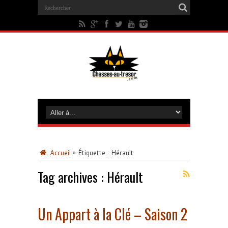
Accueil
»
Étiquette :
Hérault
Tag archives :
Hérault
Un Appart à la Clé – Saison 2