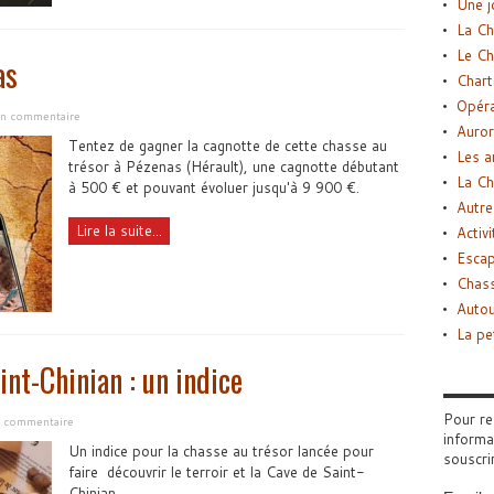
Une j
La Ch
Le Ch
as
Chart
Opéra
 un commentaire
Auror
Tentez de gagner la cagnotte de cette chasse au
Les a
trésor à Pézenas (Hérault), une cagnotte débutant
La Ch
à 500 € et pouvant évoluer jusqu'à 9 900 €.
Autre
Lire la suite...
Activi
Esca
Chass
Autou
La pe
int-Chinian : un indice
Pour re
n commentaire
informa
Un indice pour la chasse au trésor lancée pour
souscri
faire découvrir le terroir et la Cave de Saint-
Chinian