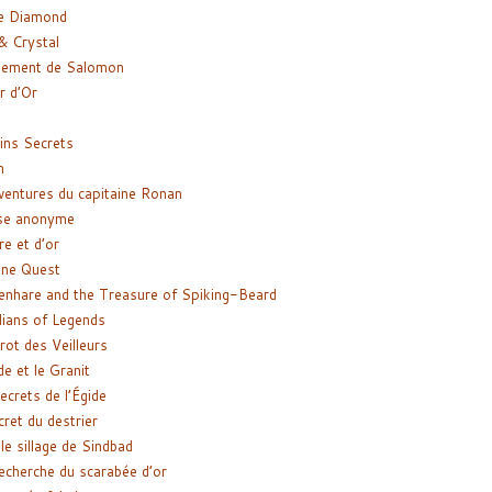
e Diamond
& Crystal
gement de Salomon
ir d’Or
ns Secrets
m
ventures du capitaine Ronan
se anonyme
re et d’or
ne Quest
enhare and the Treasure of Spiking-Beard
ians of Legends
rot des Veilleurs
de et le Granit
ecrets de l’Égide
cret du destrier
le sillage de Sindbad
recherche du scarabée d’or