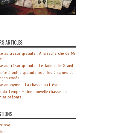
RS ARTICLES
e au trésor gratuite : A la recherche de Mr
me
e au trésor gratuite : Le Jade et le Granit
oîte à outils gratuite pour les énigmes et
ages codés
e anonyme – La chasse au trésor
o du Temps – Une nouvelle chasse au
r se prépare
STIONS
riosa
ibur