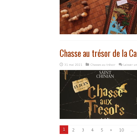
Chasse au trésor de la Ca
31 mai 2021
Chasses au trésor
Laisser 
1
2
3
4
5
»
10
...