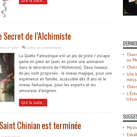
Lire la suite...
 Secret de l’Alchimiste
DERNIE
Jeux de piste
Laisser un commentaire
Chass
La Quête Fantastique est un jeu de piste / escape
ou M
game en plein air (avec en prime une animation
Chass
dans le laboratoire de l'Alchimiste). Deux niveaux
de jeu sont proposés : le niveau magique, pour une
Une b
expérience en famille, accessible dès 8 ans et le
mess
niveau fantastique, pour les experts et les
Chass
amoureux d'énigmes.
L’Éch
tréso
Lire la suite...
SUGGE
 Saint Chinian est terminée
Myste
Exkal
n commentaire