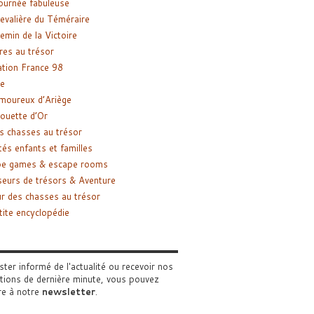
ournée fabuleuse
evalière du Téméraire
emin de la Victoire
res au trésor
tion France 98
e
moureux d’Ariège
ouette d’Or
s chasses au trésor
tés enfants et familles
pe games & escape rooms
eurs de trésors & Aventure
r des chasses au trésor
tite encyclopédie
ster informé de l'actualité ou recevoir nos
tions de dernière minute, vous pouvez
re à notre
newsletter
.