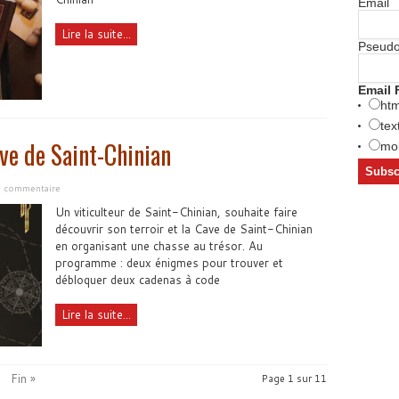
Email
Lire la suite...
Pseud
Email 
htm
tex
ve de Saint-Chinian
mob
un commentaire
Un viticulteur de Saint-Chinian, souhaite faire
découvrir son terroir et la Cave de Saint-Chinian
en organisant une chasse au trésor. Au
programme : deux énigmes pour trouver et
débloquer deux cadenas à code
Lire la suite...
Fin »
Page 1 sur 11