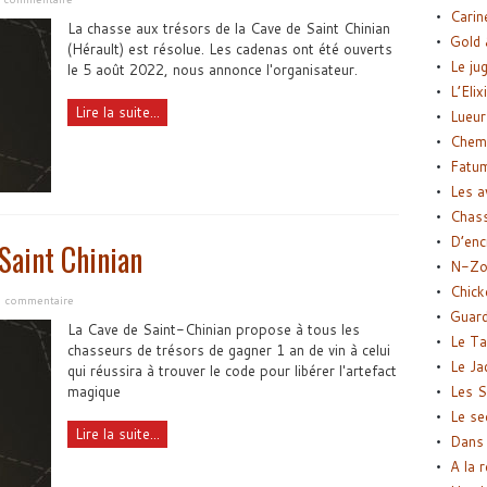
Carin
La chasse aux trésors de la Cave de Saint Chinian
Gold 
(Hérault) est résolue. Les cadenas ont été ouverts
Le ju
le 5 août 2022, nous annonce l'organisateur.
L’Elix
Lire la suite...
Lueur
Chemi
Fatu
Les a
Chas
D’enc
Saint Chinian
N-Zo
Chick
un commentaire
Guard
La Cave de Saint-Chinian propose à tous les
Le Ta
chasseurs de trésors de gagner 1 an de vin à celui
Le Ja
qui réussira à trouver le code pour libérer l'artefact
magique
Les S
Le se
Lire la suite...
Dans 
A la 