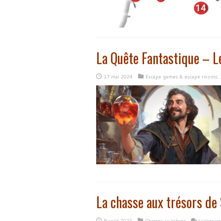
La Quête Fantastique – Le
17 mai 2024
Escape games & escape rooms
,
La chasse aux trésors de
8 août 2022
Chasses au trésor
Laisser u