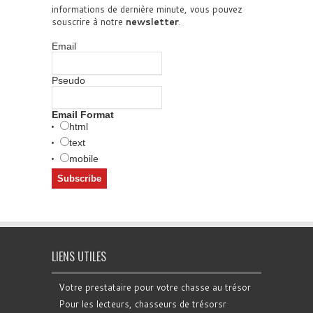
informations de dernière minute, vous pouvez
souscrire à notre
newsletter
.
Email
Pseudo
Email Format
html
text
mobile
LIENS UTILES
Votre prestataire pour votre chasse au trésor
Pour les lecteurs, chasseurs de trésorsr