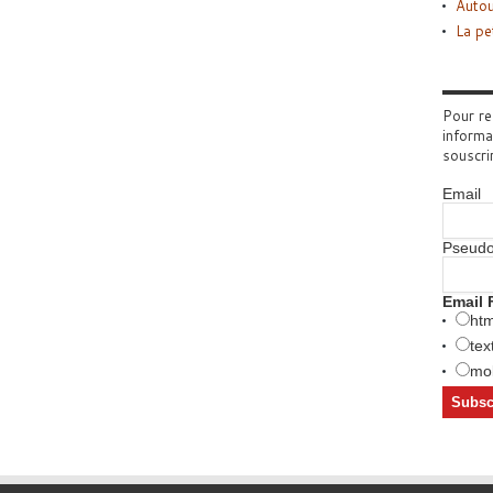
Autou
La pe
Pour re
informa
souscri
Email
Pseud
Email 
htm
tex
mob