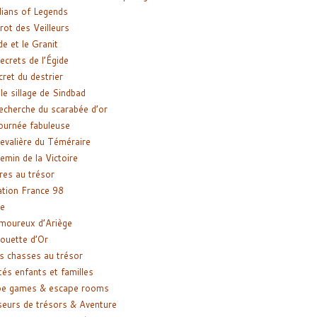
ians of Legends
rot des Veilleurs
de et le Granit
ecrets de l’Égide
cret du destrier
le sillage de Sindbad
recherche du scarabée d’or
ournée fabuleuse
evalière du Téméraire
emin de la Victoire
res au trésor
tion France 98
e
moureux d’Ariège
ouette d’Or
s chasses au trésor
tés enfants et familles
pe games & escape rooms
eurs de trésors & Aventure