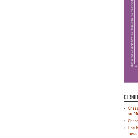
DERNIE
Chass
ou M
Chass
Une b
mess