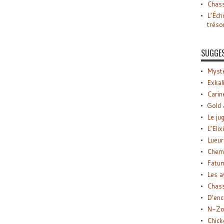
Chass
L’Éch
tréso
SUGGE
Myste
Exkal
Carin
Gold 
Le ju
L’Elix
Lueur
Chemi
Fatu
Les a
Chas
D’enc
N-Zo
Chick