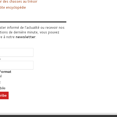
r des chasses au trésor
tite encyclopédie
ster informé de l'actualité ou recevoir nos
tions de dernière minute, vous pouvez
re à notre
newsletter
.
o
Format
l
t
ile