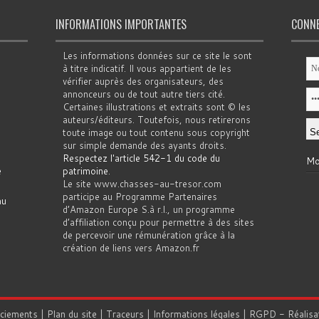
INFORMATIONS IMPORTANTES
CONN
Les informations données sur ce site le sont
à titre indicatif. Il vous appartient de les
vérifier auprès des organisateurs, des
annonceurs ou de tout autre tiers cité.
Certaines illustrations et extraits sont © les
auteurs/éditeurs. Toutefois, nous retirerons
toute image ou tout contenu sous copyright
sur simple demande des ayants droits.
Respectez l'article 542-1 du code du
Mo
e
patrimoine
.
Le site www.chasses-au-tresor.com
participe au Programme Partenaires
au
d’Amazon Europe S.à r.l., un programme
d’affiliation conçu pour permettre à des sites
de percevoir une rémunération grâce à la
création de liens vers Amazon.fr
rciements
|
Plan du site
|
Traceurs
|
Informations légales
|
RGPD
- Réalisa