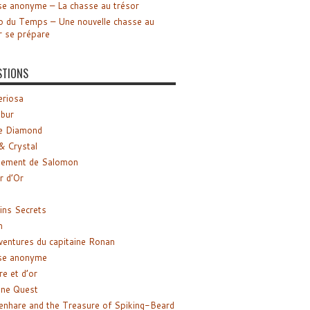
e anonyme – La chasse au trésor
o du Temps – Une nouvelle chasse au
r se prépare
STIONS
riosa
ibur
e Diamond
& Crystal
gement de Salomon
ir d’Or
ns Secrets
m
ventures du capitaine Ronan
se anonyme
re et d’or
ne Quest
enhare and the Treasure of Spiking-Beard