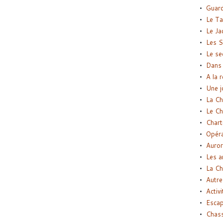
Guard
Le Ta
Le Ja
Les S
Le se
Dans 
A la 
Une j
La Ch
Le Ch
Chart
Opéra
Auror
Les a
La Ch
Autre
Activi
Esca
Chass