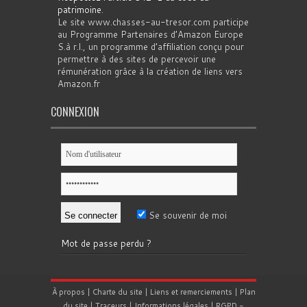
patrimoine
.
Le site www.chasses-au-tresor.com participe
au Programme Partenaires d’Amazon Europe
S.à r.l., un programme d’affiliation conçu pour
permettre à des sites de percevoir une
rémunération grâce à la création de liens vers
Amazon.fr
CONNEXION
Se souvenir de moi
Mot de passe perdu ?
À propos
|
Charte du site
|
Liens et remerciements
|
Plan
du site
|
Traceurs
|
Informations légales
|
RGPD
-