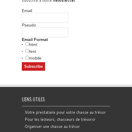
souscrire à notre
newsletter
.
Email
Pseudo
Email Format
html
text
mobile
LIENS UTILES
Votre prestataire pour votre chasse au trésor
Pour les lecteurs, chasseurs de trésorsr
Organiser une chasse au trésor