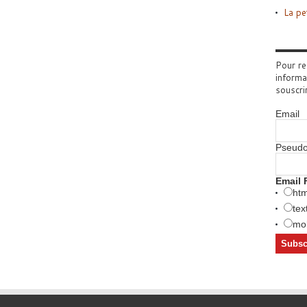
La pe
Pour re
informa
souscri
Email
Pseud
Email 
htm
tex
mob