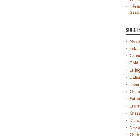
L’Éch
tréso
SUGGE
Myste
Exkal
Carin
Gold 
Le ju
L’Elix
Lueur
Chemi
Fatu
Les a
Chas
D’enc
N-Zo
Chick