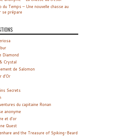
o du Temps – Une nouvelle chasse au
r se prépare
STIONS
riosa
ibur
e Diamond
& Crystal
gement de Salomon
ir d’Or
ns Secrets
m
ventures du capitaine Ronan
se anonyme
re et d’or
ne Quest
enhare and the Treasure of Spiking-Beard