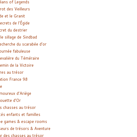
ians of Legends
rot des Veilleurs
de et le Granit
ecrets de l’Égide
cret du destrier
le sillage de Sindbad
recherche du scarabée d’or
ournée fabuleuse
evalière du Téméraire
emin de la Victoire
res au trésor
tion France 98
e
moureux d’Ariège
ouette d’Or
s chasses au trésor
tés enfants et familles
pe games & escape rooms
eurs de trésors & Aventure
r des chasses au trésor