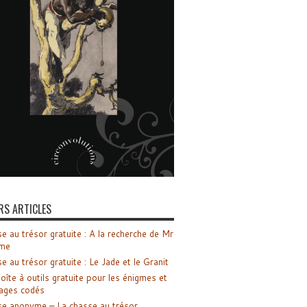
RS ARTICLES
e au trésor gratuite : A la recherche de Mr
me
e au trésor gratuite : Le Jade et le Granit
oîte à outils gratuite pour les énigmes et
ages codés
e anonyme – La chasse au trésor