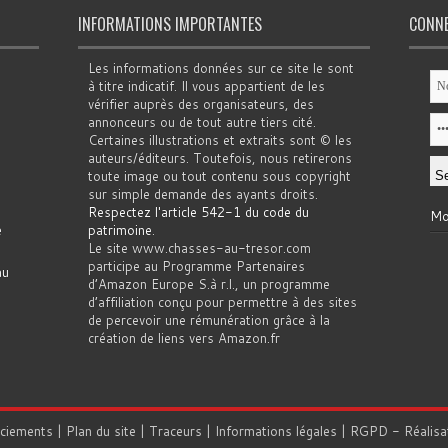
INFORMATIONS IMPORTANTES
CONN
Les informations données sur ce site le sont
à titre indicatif. Il vous appartient de les
vérifier auprès des organisateurs, des
annonceurs ou de tout autre tiers cité.
Certaines illustrations et extraits sont © les
auteurs/éditeurs. Toutefois, nous retirerons
toute image ou tout contenu sous copyright
sur simple demande des ayants droits.
Respectez l'article 542-1 du code du
Mo
e
patrimoine
.
Le site www.chasses-au-tresor.com
participe au Programme Partenaires
au
d’Amazon Europe S.à r.l., un programme
d’affiliation conçu pour permettre à des sites
de percevoir une rémunération grâce à la
création de liens vers Amazon.fr
rciements
|
Plan du site
|
Traceurs
|
Informations légales
|
RGPD
- Réalisa