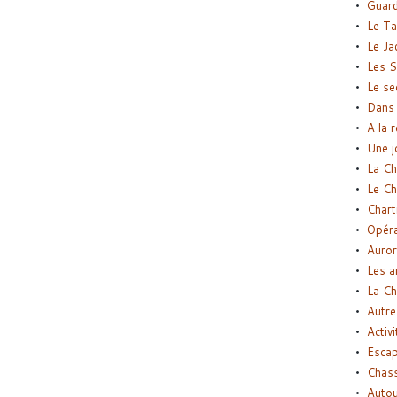
Guard
Le Ta
Le Ja
Les S
Le se
Dans 
A la 
Une j
La Ch
Le Ch
Chart
Opéra
Auror
Les a
La Ch
Autre
Activi
Esca
Chass
Autou