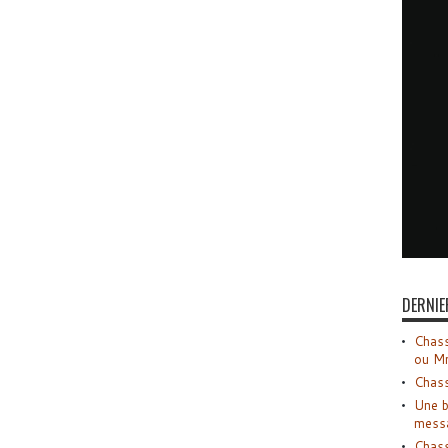
DERNIE
Chass
ou M
Chass
Une b
mess
Chass