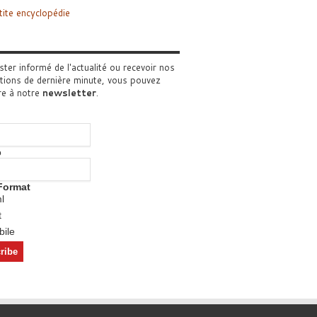
tite encyclopédie
ster informé de l'actualité ou recevoir nos
tions de dernière minute, vous pouvez
re à notre
newsletter
.
o
Format
l
t
ile