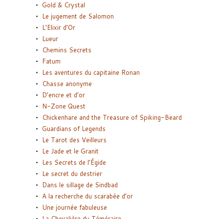
Gold & Crystal
Le jugement de Salomon
L’Elixir d’Or
Lueur
Chemins Secrets
Fatum
Les aventures du capitaine Ronan
Chasse anonyme
D’encre et d’or
N-Zone Quest
Chickenhare and the Treasure of Spiking-Beard
Guardians of Legends
Le Tarot des Veilleurs
Le Jade et le Granit
Les Secrets de l’Égide
Le secret du destrier
Dans le sillage de Sindbad
A la recherche du scarabée d’or
Une journée fabuleuse
La Chevalière du Téméraire