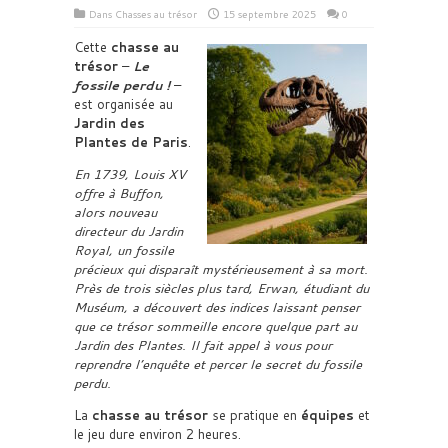
Dans
Chasses au trésor
15 septembre 2025
0
Cette
chasse au
trésor
–
Le
fossile perdu !
–
est organisée au
Jardin des
Plantes de Paris
.
En 1739, Louis XV
offre à Buffon,
alors nouveau
directeur du Jardin
Royal, un fossile
précieux qui disparaît mystérieusement à sa mort.
Près de trois siècles plus tard, Erwan, étudiant du
Muséum, a découvert des indices laissant penser
que ce trésor sommeille encore quelque part au
Jardin des Plantes. Il fait appel à vous pour
reprendre l’enquête et percer le secret du fossile
perdu.
La
chasse au trésor
se pratique en
équipes
et
le jeu dure environ 2 heures.