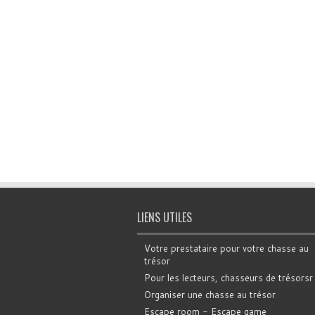
LIENS UTILES
Votre prestataire pour votre chasse au
trésor
Pour les lecteurs, chasseurs de trésorsr
Organiser une chasse au trésor
Escape room - Escape game