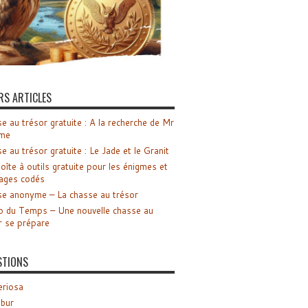
RS ARTICLES
e au trésor gratuite : A la recherche de Mr
me
e au trésor gratuite : Le Jade et le Granit
oîte à outils gratuite pour les énigmes et
ages codés
e anonyme – La chasse au trésor
o du Temps – Une nouvelle chasse au
r se prépare
STIONS
riosa
ibur