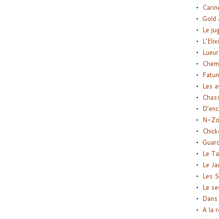
Carin
Gold 
Le ju
L’Elix
Lueur
Chemi
Fatu
Les a
Chas
D’enc
N-Zo
Chick
Guard
Le Ta
Le Ja
Les S
Le se
Dans 
A la 