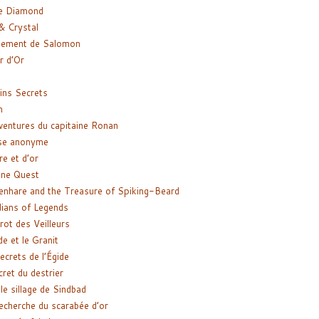
e Diamond
& Crystal
gement de Salomon
ir d’Or
ns Secrets
m
ventures du capitaine Ronan
se anonyme
re et d’or
ne Quest
enhare and the Treasure of Spiking-Beard
ians of Legends
rot des Veilleurs
de et le Granit
ecrets de l’Égide
cret du destrier
le sillage de Sindbad
recherche du scarabée d’or