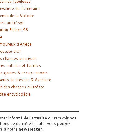
ournée fabuleuse
evalière du Téméraire
emin de la Victoire
res au trésor
tion France 98
e
moureux d’Ariège
ouette d’Or
s chasses au trésor
tés enfants et familles
pe games & escape rooms
eurs de trésors & Aventure
r des chasses au trésor
tite encyclopédie
ster informé de l'actualité ou recevoir nos
tions de dernière minute, vous pouvez
re à notre
newsletter
.