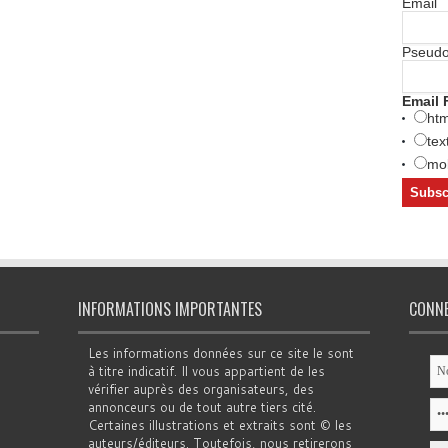
Email
Pseud
Email 
htm
tex
mob
INFORMATIONS IMPORTANTES
CONN
Les informations données sur ce site le sont
à titre indicatif. Il vous appartient de les
vérifier auprès des organisateurs, des
annonceurs ou de tout autre tiers cité.
Certaines illustrations et extraits sont © les
auteurs/éditeurs. Toutefois, nous retirerons