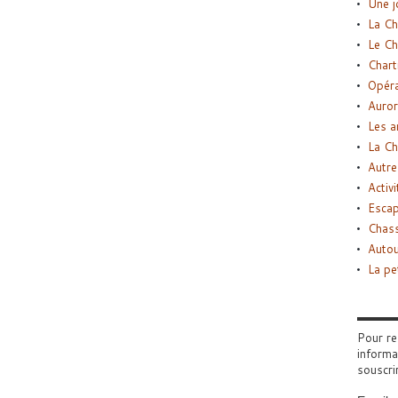
Une j
La Ch
Le Ch
Chart
Opéra
Auror
Les a
La Ch
Autre
Activi
Esca
Chass
Autou
La pe
Pour re
informa
souscri