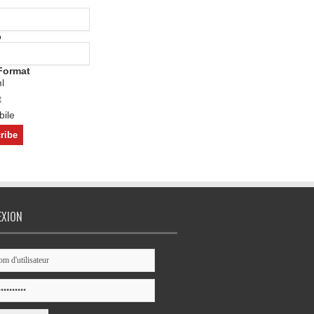
o
Format
l
t
ile
EXION