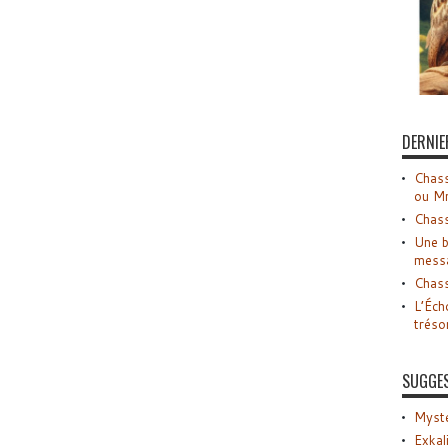
DERNIE
Chass
ou M
Chass
Une b
mess
Chass
L’Éch
tréso
SUGGE
Myste
Exkal