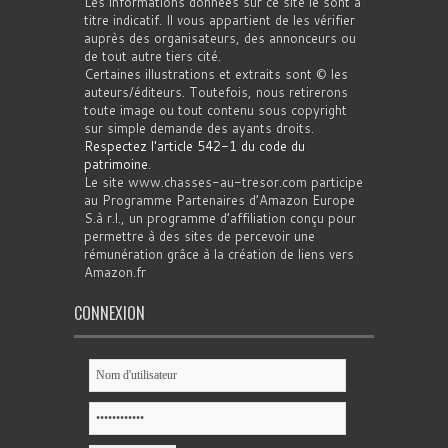
Les informations données sur ce site le sont à
titre indicatif. Il vous appartient de les vérifier
auprès des organisateurs, des annonceurs ou
de tout autre tiers cité.
Certaines illustrations et extraits sont © les
auteurs/éditeurs. Toutefois, nous retirerons
toute image ou tout contenu sous copyright
sur simple demande des ayants droits.
Respectez l'article 542-1 du code du
patrimoine
.
Le site www.chasses-au-tresor.com participe
au Programme Partenaires d’Amazon Europe
S.à r.l., un programme d’affiliation conçu pour
permettre à des sites de percevoir une
rémunération grâce à la création de liens vers
Amazon.fr
CONNEXION