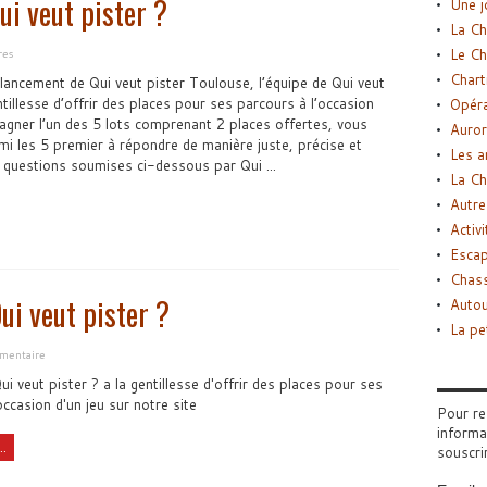
ui veut pister ?
Une j
La Ch
Le Ch
res
Chart
 lancement de Qui veut pister Toulouse, l’équipe de Qui veut
ntillesse d’offrir des places pour ses parcours à l’occasion
Opéra
gagner l’un des 5 lots comprenant 2 places offertes, vous
Auror
mi les 5 premier à répondre de manière juste, précise et
Les a
questions soumises ci-dessous par Qui ...
La Ch
Autre
Activi
Esca
Chass
ui veut pister ?
Autou
La pe
mmentaire
ui veut pister ? a la gentillesse d'offrir des places pour ses
occasion d'un jeu sur notre site
Pour re
informa
..
souscri