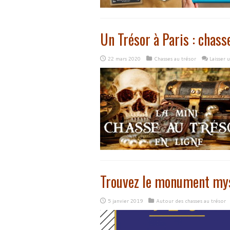
Un Trésor à Paris : chass
22 mars 2020
Chasses au trésor
Laisser
Trouvez le monument mys
5 janvier 2019
Autour des chasses au trésor