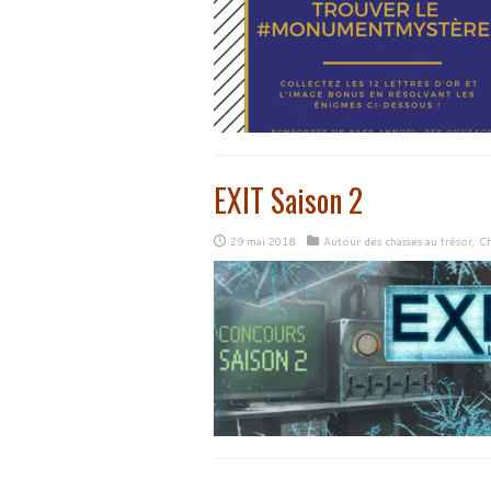
EXIT Saison 2
29 mai 2018
Autour des chasses au trésor
,
Ch