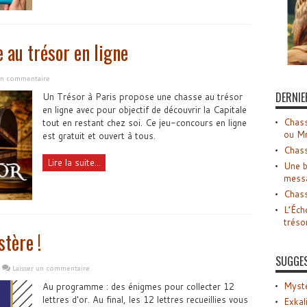
e au trésor en ligne
 un commentaire
DERNIE
Un Trésor à Paris propose une chasse au trésor
en ligne avec pour objectif de découvrir la Capitale
Chass
tout en restant chez soi. Ce jeu-concours en ligne
ou M
est gratuit et ouvert à tous.
Chass
Lire la suite...
Une b
mess
Chass
L’Éch
tréso
tère !
SUGGE
Laisser un commentaire
Myste
Au programme : des énigmes pour collecter 12
lettres d'or. Au final, les 12 lettres recueillies vous
Exkal