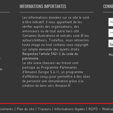
INFORMATIONS IMPORTANTES
CONN
Les informations données sur ce site le sont
à titre indicatif. Il vous appartient de les
vérifier auprès des organisateurs, des
annonceurs ou de tout autre tiers cité.
Certaines illustrations et extraits sont © les
auteurs/éditeurs. Toutefois, nous retirerons
toute image ou tout contenu sous copyright
sur simple demande des ayants droits.
Respectez l'article 542-1 du code du
Mo
e
patrimoine
.
Le site www.chasses-au-tresor.com
participe au Programme Partenaires
au
d’Amazon Europe S.à r.l., un programme
d’affiliation conçu pour permettre à des sites
de percevoir une rémunération grâce à la
création de liens vers Amazon.fr
rciements
|
Plan du site
|
Traceurs
|
Informations légales
|
RGPD
- Réalisa