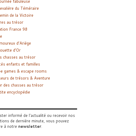
ournée fabuleuse
evalière du Téméraire
emin de la Victoire
res au trésor
tion France 98
e
moureux d’Ariège
ouette d’Or
s chasses au trésor
tés enfants et familles
pe games & escape rooms
eurs de trésors & Aventure
r des chasses au trésor
tite encyclopédie
ster informé de l'actualité ou recevoir nos
tions de dernière minute, vous pouvez
re à notre
newsletter
.