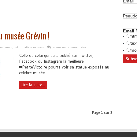
Email
Pseud
Email 
au musée Grévin !
htm
tex
au trésor
,
Information express
Laisser un commentaire
mob
Celle ou celui qui aura publié sur Twitter,
Facebook ou Instagram la meilleure
#PetiteVictoire pourra voir sa statue exposée au
célèbre musée
Lire la suite...
Page 1 sur 3