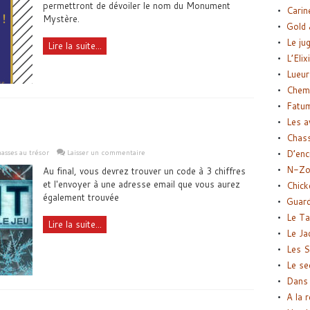
permettront de dévoiler le nom du Monument
Carin
Mystère.
Gold 
Le ju
Lire la suite...
L’Elix
Lueur
Chemi
Fatu
Les a
Chas
asses au trésor
Laisser un commentaire
D’enc
N-Zo
Au final, vous devrez trouver un code à 3 chiffres
et l'envoyer à une adresse email que vous aurez
Chick
également trouvée
Guard
Le Ta
Lire la suite...
Le Ja
Les S
Le se
Dans 
A la 