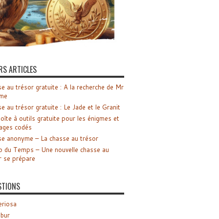
RS ARTICLES
e au trésor gratuite : A la recherche de Mr
me
e au trésor gratuite : Le Jade et le Granit
oîte à outils gratuite pour les énigmes et
ages codés
e anonyme – La chasse au trésor
o du Temps – Une nouvelle chasse au
r se prépare
STIONS
riosa
ibur