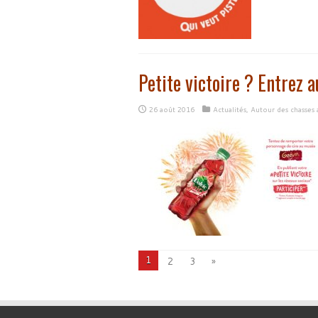
Petite victoire ? Entrez 
26 août 2016
Actualités
,
Autour des chasses 
1
2
3
»