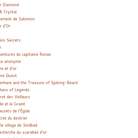
e Diamond
& Crystal
gement de Salomon
ir d’Or
ns Secrets
m
ventures du capitaine Ronan
se anonyme
re et d’or
ne Quest
enhare and the Treasure of Spiking-Beard
ians of Legends
rot des Veilleurs
de et le Granit
ecrets de l’Égide
cret du destrier
le sillage de Sindbad
recherche du scarabée d’or