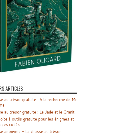
RS ARTICLES
e au trésor gratuite : A la recherche de Mr
me
e au trésor gratuite : Le Jade et le Granit
oîte à outils gratuite pour les énigmes et
ages codés
e anonyme – La chasse au trésor