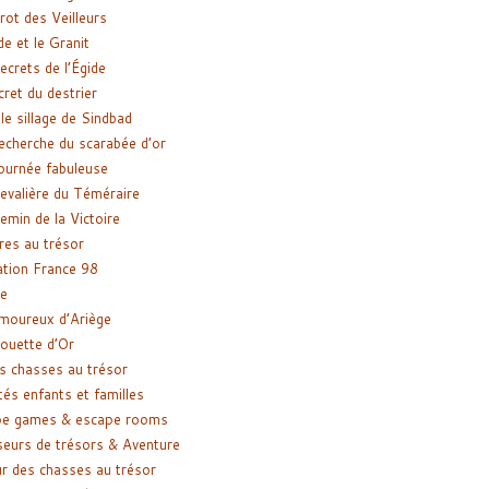
rot des Veilleurs
de et le Granit
ecrets de l’Égide
cret du destrier
le sillage de Sindbad
recherche du scarabée d’or
ournée fabuleuse
evalière du Téméraire
emin de la Victoire
res au trésor
tion France 98
e
moureux d’Ariège
ouette d’Or
s chasses au trésor
tés enfants et familles
pe games & escape rooms
eurs de trésors & Aventure
r des chasses au trésor