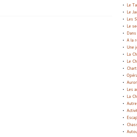
Le Ta
Le Ja
Les S
Le se
Dans 
A la 
Une j
La Ch
Le Ch
Chart
Opéra
Auror
Les a
La Ch
Autre
Activi
Esca
Chass
Autou