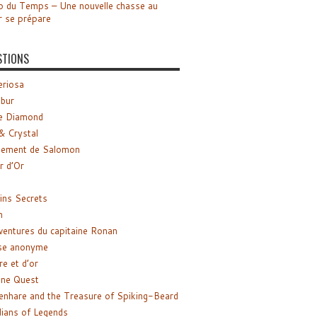
o du Temps – Une nouvelle chasse au
r se prépare
STIONS
riosa
ibur
e Diamond
& Crystal
gement de Salomon
ir d’Or
ns Secrets
m
ventures du capitaine Ronan
se anonyme
re et d’or
ne Quest
enhare and the Treasure of Spiking-Beard
ians of Legends