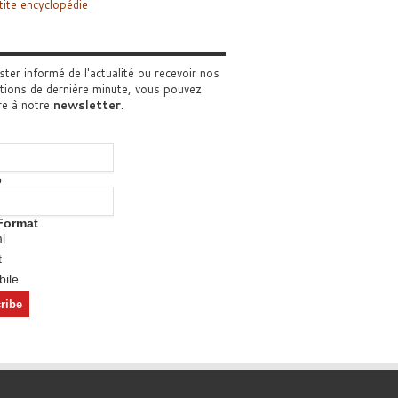
tite encyclopédie
ster informé de l'actualité ou recevoir nos
tions de dernière minute, vous pouvez
re à notre
newsletter
.
o
Format
l
t
ile