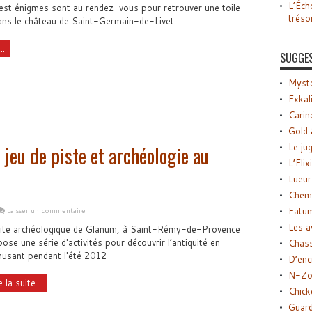
L’Éch
 est énigmes sont au rendez-vous pour retrouver une toile
tréso
ans le château de Saint-Germain-de-Livet
..
SUGGE
Myste
Exkal
Carin
Gold 
Le ju
jeu de piste et archéologie au
L’Elix
Lueur
Chemi
Fatu
Laisser un commentaire
Les a
site archéologique de Glanum, à Saint-Rémy-de-Provence
ose une série d'activités pour découvrir l’antiquité en
Chas
usant pendant l'été 2012
D’enc
N-Zo
e la suite...
Chick
Guard