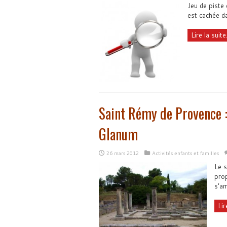
Jeu de piste
est cachée d
Lire la suite.
Saint Rémy de Provence : 
Glanum
26 mars 2012
Activités enfants et familles
Le 
prop
s’am
Lir