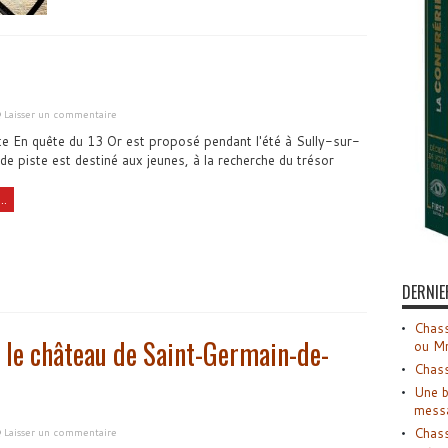
Laisser un commentaire
ste En quête du 13 Or est proposé pendant l'été à Sully-sur-
 de piste est destiné aux jeunes, à la recherche du trésor
..
DERNIE
Chass
s le château de Saint-Germain-de-
ou M
Chass
Une b
mess
Chass
Laisser un commentaire