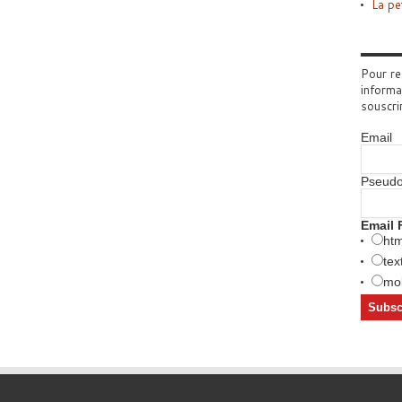
La pe
Pour re
informa
souscri
Email
Pseud
Email 
htm
tex
mob