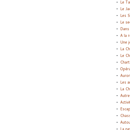
Le Ta
Le Ja
Les S
Le se
Dans 
A la 
Une j
La Ch
Le Ch
Chart
Opéra
Auror
Les a
La Ch
Autre
Activi
Esca
Chass
Autou
La pe