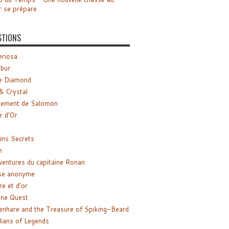
r se prépare
STIONS
riosa
ibur
e Diamond
& Crystal
gement de Salomon
ir d’Or
ns Secrets
m
ventures du capitaine Ronan
se anonyme
re et d’or
ne Quest
enhare and the Treasure of Spiking-Beard
ians of Legends