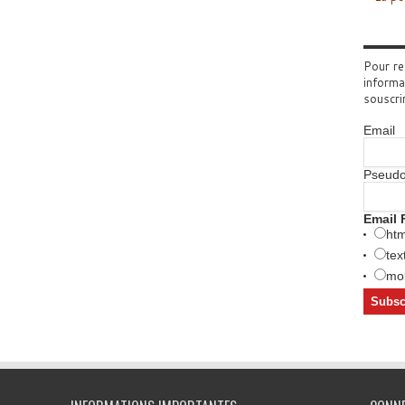
Pour re
informa
souscri
Email
Pseud
Email 
htm
tex
mob