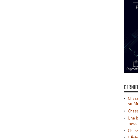
DERNIE
Chass
ou M
Chass
Une b
mess
Chass
L’Éch