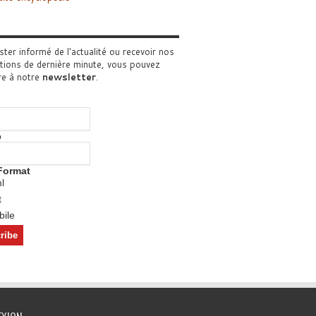
ster informé de l'actualité ou recevoir nos
tions de dernière minute, vous pouvez
re à notre
newsletter
.
o
Format
l
t
ile