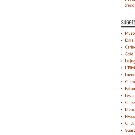
tréso
SUGGE
Myste
Exkal
Carin
Gold 
Le ju
L’Elix
Lueur
Chemi
Fatu
Les a
Chas
D’enc
N-Zo
Chick
Guard