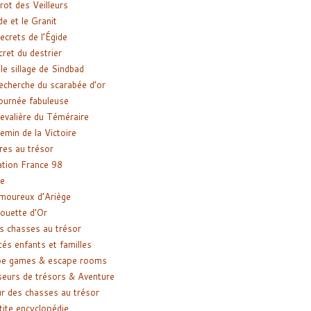
rot des Veilleurs
de et le Granit
ecrets de l’Égide
cret du destrier
le sillage de Sindbad
recherche du scarabée d’or
ournée fabuleuse
evalière du Téméraire
emin de la Victoire
res au trésor
tion France 98
e
moureux d’Ariège
ouette d’Or
s chasses au trésor
tés enfants et familles
pe games & escape rooms
eurs de trésors & Aventure
r des chasses au trésor
tite encyclopédie