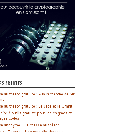
RS ARTICLES
e au trésor gratuite : A la recherche de Mr
me
e au trésor gratuite : Le Jade et le Granit
oîte à outils gratuite pour les énigmes et
ages codés
e anonyme – La chasse au trésor
o du Temps – Une nouvelle chasse au