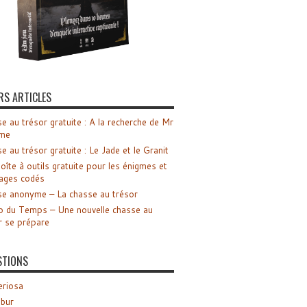
RS ARTICLES
e au trésor gratuite : A la recherche de Mr
me
e au trésor gratuite : Le Jade et le Granit
oîte à outils gratuite pour les énigmes et
ages codés
e anonyme – La chasse au trésor
o du Temps – Une nouvelle chasse au
r se prépare
STIONS
riosa
ibur