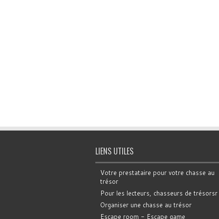
LIENS UTILES
Votre prestataire pour votre chasse au
trésor
Pour les lecteurs, chasseurs de trésorsr
Organiser une chasse au trésor
Escape room - Escape game