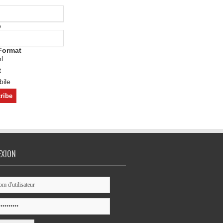
o
Format
l
t
ile
EXION