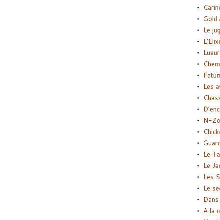
Carin
Gold 
Le ju
L’Elix
Lueur
Chemi
Fatu
Les a
Chas
D’enc
N-Zo
Chick
Guard
Le Ta
Le Ja
Les S
Le se
Dans 
A la 