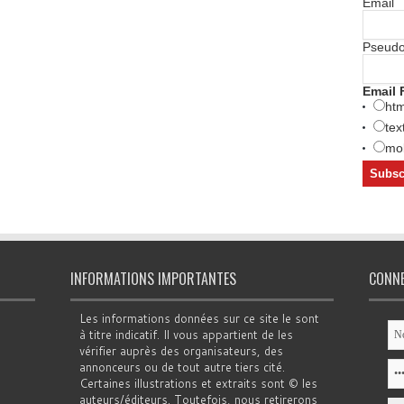
Email
Pseud
Email 
htm
tex
mob
INFORMATIONS IMPORTANTES
CONN
Les informations données sur ce site le sont
à titre indicatif. Il vous appartient de les
vérifier auprès des organisateurs, des
annonceurs ou de tout autre tiers cité.
Certaines illustrations et extraits sont © les
auteurs/éditeurs. Toutefois, nous retirerons