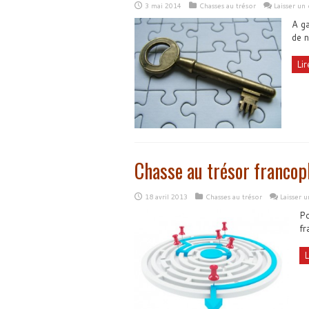
3 mai 2014
Chasses au trésor
Laisser un
A ga
de n
Lir
Chasse au trésor francop
18 avril 2013
Chasses au trésor
Laisser 
Po
fr
L