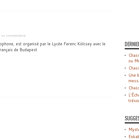
er un commentaire
DERNIE
cophone, est organisé par le Lycée Ferenc Kölcsey avec le
 français de Budapest
Chass
ou M
Chass
Une b
mess
Chass
L’Éch
tréso
SUGGE
Myste
Exkal