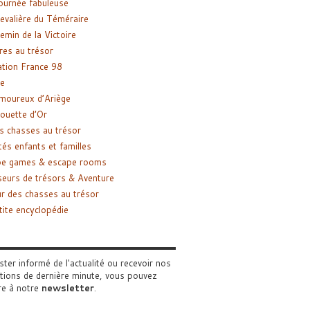
ournée fabuleuse
evalière du Téméraire
emin de la Victoire
res au trésor
tion France 98
e
moureux d’Ariège
ouette d’Or
s chasses au trésor
tés enfants et familles
pe games & escape rooms
eurs de trésors & Aventure
r des chasses au trésor
tite encyclopédie
ster informé de l'actualité ou recevoir nos
tions de dernière minute, vous pouvez
re à notre
newsletter
.