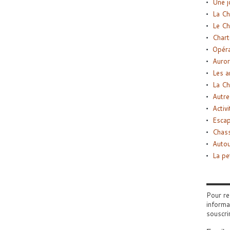
Une j
La Ch
Le Ch
Chart
Opéra
Auror
Les a
La Ch
Autre
Activi
Esca
Chass
Autou
La pe
Pour re
informa
souscri