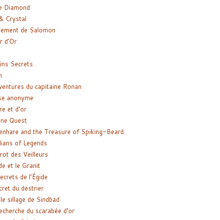
e Diamond
& Crystal
gement de Salomon
ir d’Or
ns Secrets
m
ventures du capitaine Ronan
se anonyme
re et d’or
ne Quest
enhare and the Treasure of Spiking-Beard
ians of Legends
rot des Veilleurs
de et le Granit
ecrets de l’Égide
cret du destrier
le sillage de Sindbad
recherche du scarabée d’or