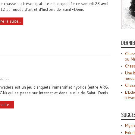
e chasse au trésor gratuite est organisée ce samedi 28 avril
12 au musée d'art et d'histoire de Saint-Denis
ire la suite...
DERNIE
Chass
ou M
Chass
Une b
mess
taires
Chass
nvaders est un jeu d'enquête immersif et hybride (entre ARG,
L’Éch
GN) qui se passe sur Internet et dans la ville de Saint-Denis
tréso
suite...
SUGGE
Myste
Exkal