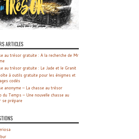
RS ARTICLES
e au trésor gratuite : A la recherche de Mr
me
e au trésor gratuite : Le Jade et le Granit
oîte à outils gratuite pour les énigmes et
ages codés
e anonyme – La chasse au trésor
o du Temps – Une nouvelle chasse au
r se prépare
STIONS
riosa
ibur