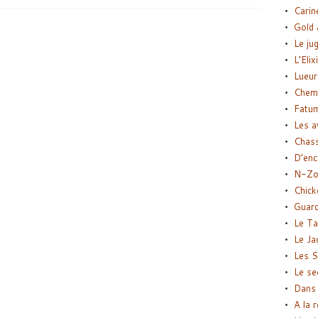
Carin
Gold 
Le ju
L’Elix
Lueur
Chemi
Fatu
Les a
Chas
D’enc
N-Zo
Chick
Guard
Le Ta
Le Ja
Les S
Le se
Dans 
A la 