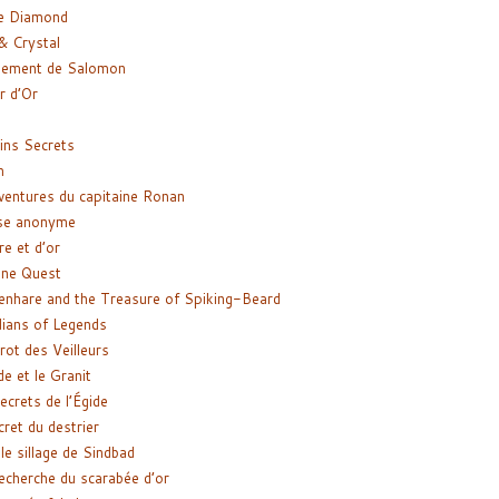
e Diamond
& Crystal
gement de Salomon
ir d’Or
ns Secrets
m
ventures du capitaine Ronan
se anonyme
re et d’or
ne Quest
enhare and the Treasure of Spiking-Beard
ians of Legends
rot des Veilleurs
de et le Granit
ecrets de l’Égide
cret du destrier
le sillage de Sindbad
recherche du scarabée d’or