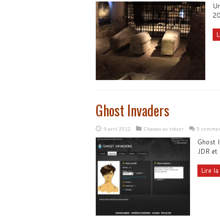
Un
20
L
Ghost Invaders
9 avril 2012
Chasses au trésor
5 commen
Ghost I
JDR et 
Lire la 