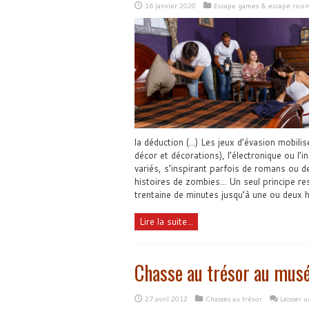
16 janvier 2020
Escape games & escape roo
la déduction (...) Les jeux d’évasion mobili
décor et décorations), l’électronique ou l
variés, s’inspirant parfois de romans ou de
histoires de zombies... Un seul principe re
trentaine de minutes jusqu’à une ou deux 
Lire la suite...
Chasse au trésor au musée
27 avril 2012
Chasses au trésor
Laisser 