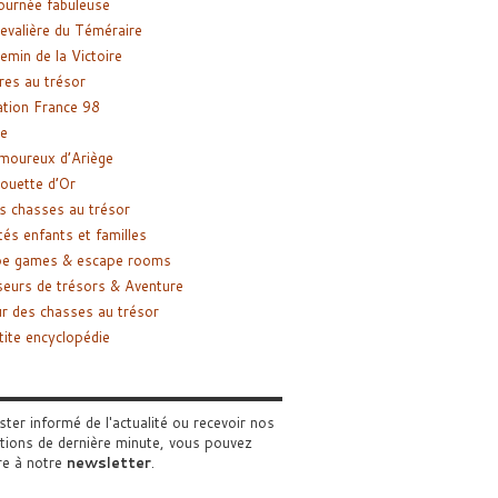
ournée fabuleuse
evalière du Téméraire
emin de la Victoire
res au trésor
tion France 98
e
moureux d’Ariège
ouette d’Or
s chasses au trésor
tés enfants et familles
pe games & escape rooms
eurs de trésors & Aventure
r des chasses au trésor
tite encyclopédie
ster informé de l'actualité ou recevoir nos
tions de dernière minute, vous pouvez
re à notre
newsletter
.