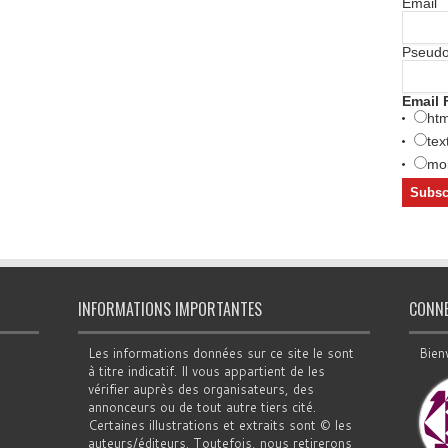
Email
Pseud
Email 
htm
tex
mob
INFORMATIONS IMPORTANTES
CONN
Les informations données sur ce site le sont
Bien
à titre indicatif. Il vous appartient de les
vérifier auprès des organisateurs, des
annonceurs ou de tout autre tiers cité.
Certaines illustrations et extraits sont © les
auteurs/éditeurs. Toutefois, nous retirerons