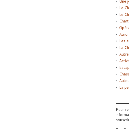
Une j
La Ch
Le Ch
Chart
Opéra
Auror
Les a
La Ch
Autre
Activi
Esca
Chass
Autou
La pe
Pour re
informa
souscri