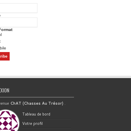
o
Format
l
t
ile
EXION
venue
ChAT (Chasses Au Trésor)
.
Tableau de bord
Votre profil