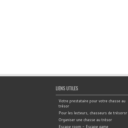
LIENS UTILES
Votre prestataire pour votre chasse au
trésor
Pour les lecteurs, chasseurs de trésorsr
Organiser une chasse au trésor
Escape room - Escape game