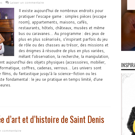
ms
Laisser un commentaire
Il existe aujourd’hui de nombreux endroits pour
pratiquer l’escape game : simples pièces (escape
room), appartements, maisons, cafés,
restaurants, hôtels, châteaux, musées et même
bus ou caravanes… Au programme : des jeux de
plus en plus scénarisés, s’inspirant parfois du jeu
de rôle ou des chasses au trésor, des missions et
des énigmes à résoudre de plus en plus variées,
mêlant l’observation, la recherche, la manipulation,
sent aujourd’hui des objets physiques (accessoires, mobilier,
INSPIR
’informatique, coffres, cadenas, verrous… Les univers sont
 films, du fantastique jusqu’à la science-fiction ou les
ste fondamental : le jeu se pratique en temps limité, d’une
heures.
 d’art et d’histoire de Saint Denis
un commentaire