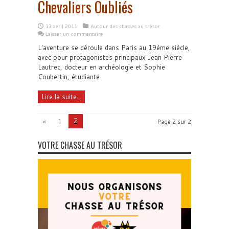
Chevaliers Oubliés
13 avril 2011
Autour des chasses au trésor
Laisser un commentaire
L'aventure se déroule dans Paris au 19ème siècle,
avec pour protagonistes principaux Jean Pierre
Lautrec, docteur en archéologie et Sophie
Coubertin, étudiante
Lire la suite...
2
«
1
Page 2 sur 2
VOTRE CHASSE AU TRÉSOR