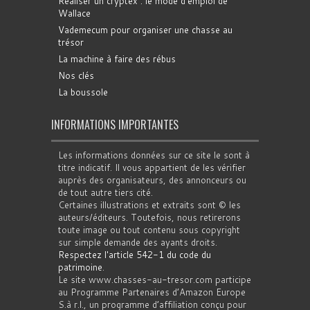
Réaliser un cryptex : le mode d'emploi de
Wallace
Vademecum pour organiser une chasse au
trésor
La machine à faire des rébus
Nos clés
La boussole
INFORMATIONS IMPORTANTES
Les informations données sur ce site le sont à
titre indicatif. Il vous appartient de les vérifier
auprès des organisateurs, des annonceurs ou
de tout autre tiers cité.
Certaines illustrations et extraits sont © les
auteurs/éditeurs. Toutefois, nous retirerons
toute image ou tout contenu sous copyright
sur simple demande des ayants droits.
Respectez l'article 542-1 du code du
patrimoine
.
Le site www.chasses-au-tresor.com participe
au Programme Partenaires d’Amazon Europe
S.à r.l., un programme d’affiliation conçu pour