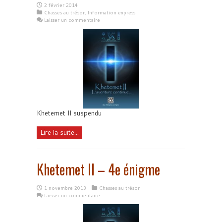
2 février 2014
Chasses au trésor
,
Information express
Laisser un commentaire
Khetemet II suspendu
Lire la suite...
Khetemet II – 4e énigme
1 novembre 2013
Chasses au trésor
Laisser un commentaire