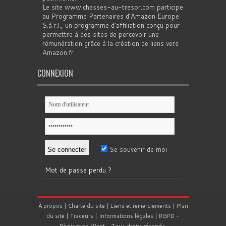
Le site www.chasses-au-tresor.com participe
au Programme Partenaires d’Amazon Europe
S.à r.l., un programme d’affiliation conçu pour
permettre à des sites de percevoir une
rémunération grâce à la création de liens vers
Amazon.fr
CONNEXION
Se souvenir de moi
Mot de passe perdu ?
À propos
|
Charte du site
|
Liens et remerciements
|
Plan
du site
|
Traceurs
|
Informations légales
|
RGPD
-
Réalisation
Want
- Tous droits réservés.