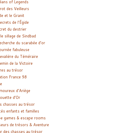
ians of Legends
rot des Veilleurs
de et le Granit
ecrets de l’Égide
cret du destrier
le sillage de Sindbad
recherche du scarabée d’or
ournée fabuleuse
evalière du Téméraire
emin de la Victoire
res au trésor
tion France 98
e
moureux d’Ariège
ouette d’Or
s chasses au trésor
tés enfants et familles
pe games & escape rooms
eurs de trésors & Aventure
r des chasses au trésor