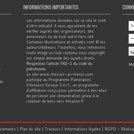
INFORMATIONS IMPORTANTES
CONN
Les informations données sur ce site le sont
à titre indicatif. Il vous appartient de les
vérifier auprès des organisateurs, des
annonceurs ou de tout autre tiers cité.
Certaines illustrations et extraits sont © les
auteurs/éditeurs. Toutefois, nous retirerons
toute image ou tout contenu sous copyright
sur simple demande des ayants droits.
Respectez l'article 542-1 du code du
Mo
e
patrimoine
.
Le site www.chasses-au-tresor.com
participe au Programme Partenaires
au
d’Amazon Europe S.à r.l., un programme
d’affiliation conçu pour permettre à des sites
de percevoir une rémunération grâce à la
création de liens vers Amazon.fr
rciements
|
Plan du site
|
Traceurs
|
Informations légales
|
RGPD
- Réalisa