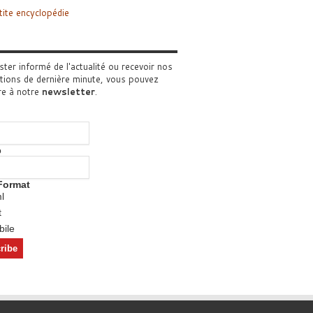
tite encyclopédie
ster informé de l'actualité ou recevoir nos
tions de dernière minute, vous pouvez
re à notre
newsletter
.
o
Format
l
t
ile