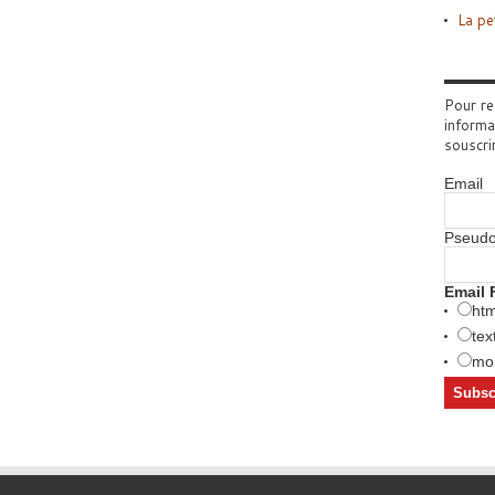
La pe
Pour re
informa
souscri
Email
Pseud
Email 
htm
tex
mob