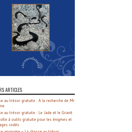
RS ARTICLES
e au trésor gratuite : A la recherche de Mr
me
e au trésor gratuite : Le Jade et le Granit
oîte à outils gratuite pour les énigmes et
ages codés
e anonyme – La chasse au trésor