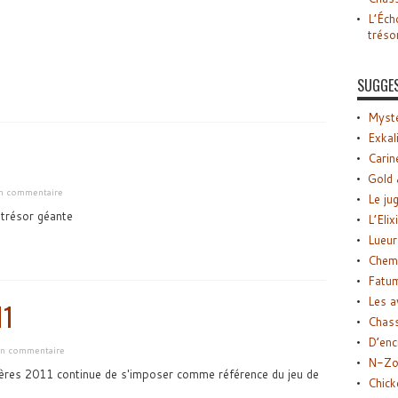
L’Éch
tréso
SUGGE
Myste
Exkal
Carin
Gold 
un commentaire
Le ju
 trésor géante
L’Elix
Lueur
Chemi
Fatu
Les a
11
Chas
D’enc
 un commentaire
N-Zo
tères 2011 continue de s'imposer comme référence du jeu de
Chick