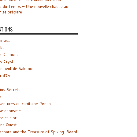
o du Temps – Une nouvelle chasse au
r se prépare
STIONS
riosa
ibur
e Diamond
& Crystal
gement de Salomon
ir d’Or
ns Secrets
m
ventures du capitaine Ronan
se anonyme
re et d’or
ne Quest
enhare and the Treasure of Spiking-Beard