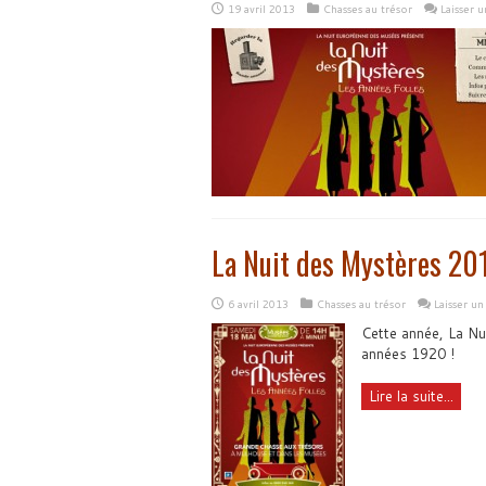
19 avril 2013
Chasses au trésor
Laisser 
La Nuit des Mystères 201
6 avril 2013
Chasses au trésor
Laisser u
Cette année, La Nu
années 1920 !
Lire la suite...