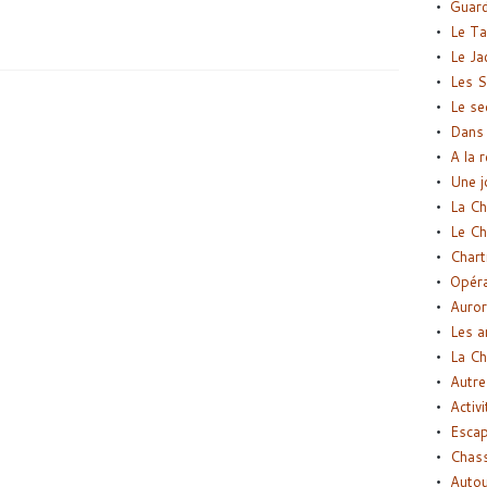
Guard
Le Ta
Le Ja
Les S
Le se
Dans 
A la 
Une j
La Ch
Le Ch
Chart
Opéra
Auror
Les a
La Ch
Autre
Activi
Esca
Chass
Autou