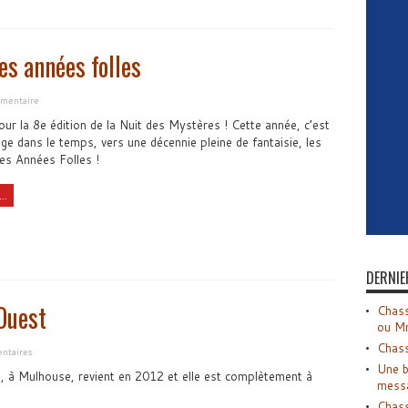
es années folles
mentaire
our la 8e édition de la Nuit des Mystères ! Cette année, c’est
ge dans le temps, vers une décennie pleine de fantaisie, les
les Années Folles !
..
DERNIE
Ouest
Chass
ou M
Chass
ntaires
Une b
, à Mulhouse, revient en 2012 et elle est complètement à
mess
Chass