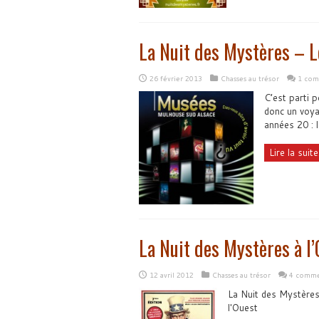
La Nuit des Mystères – L
26 février 2013
Chasses au trésor
1 com
C’est parti p
donc un voya
années 20 : 
Lire la suite.
La Nuit des Mystères à l’
12 avril 2012
Chasses au trésor
4 comme
La Nuit des Mystères
l'Ouest