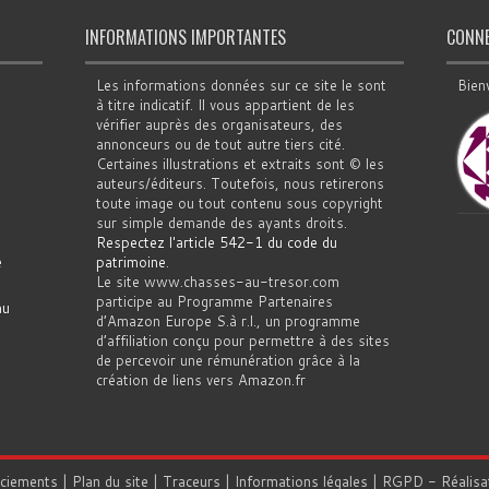
INFORMATIONS IMPORTANTES
CONN
Les informations données sur ce site le sont
Bien
à titre indicatif. Il vous appartient de les
vérifier auprès des organisateurs, des
annonceurs ou de tout autre tiers cité.
Certaines illustrations et extraits sont © les
auteurs/éditeurs. Toutefois, nous retirerons
toute image ou tout contenu sous copyright
sur simple demande des ayants droits.
Respectez l'article 542-1 du code du
e
patrimoine
.
Le site www.chasses-au-tresor.com
participe au Programme Partenaires
au
d’Amazon Europe S.à r.l., un programme
d’affiliation conçu pour permettre à des sites
de percevoir une rémunération grâce à la
création de liens vers Amazon.fr
rciements
|
Plan du site
|
Traceurs
|
Informations légales
|
RGPD
- Réalisa