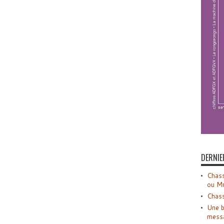
DERNIE
Chass
ou M
Chass
Une b
mess