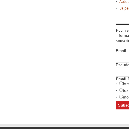
Autou
La pe
Pour re
informa
souscri
Email
Pseud
Email 
htm
tex
mob