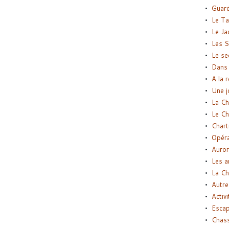
Guard
Le Ta
Le Ja
Les S
Le se
Dans 
A la 
Une j
La Ch
Le Ch
Chart
Opéra
Auror
Les a
La Ch
Autre
Activi
Esca
Chass