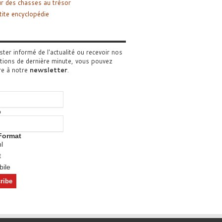
r des chasses au trésor
tite encyclopédie
ster informé de l'actualité ou recevoir nos
tions de dernière minute, vous pouvez
re à notre
newsletter
.
o
Format
l
t
ile