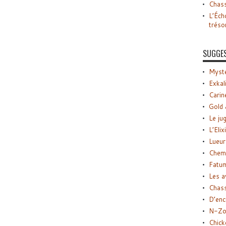
Chass
L’Éch
tréso
SUGGE
Myste
Exkal
Carin
Gold 
Le ju
L’Elix
Lueur
Chemi
Fatu
Les a
Chas
D’enc
N-Zo
Chick