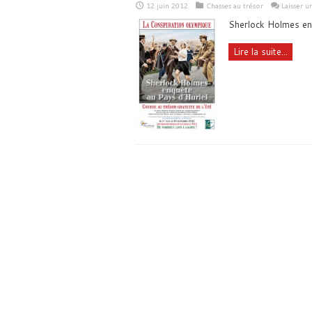
12 juin 2012
Chasses au trésor
Laisser 
Sherlock Holmes en
Lire la suite...