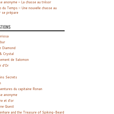
e anonyme – La chasse au trésor
o du Temps – Une nouvelle chasse au
r se prépare
STIONS
riosa
ibur
e Diamond
& Crystal
gement de Salomon
ir d’Or
ns Secrets
m
ventures du capitaine Ronan
se anonyme
re et d’or
ne Quest
enhare and the Treasure of Spiking-Beard