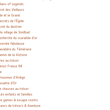
ians of Legends
rot des Veilleurs
de et le Granit
ecrets de l’Égide
cret du destrier
le sillage de Sindbad
recherche du scarabée d’or
ournée fabuleuse
evalière du Téméraire
emin de la Victoire
res au trésor
tion France 98
e
moureux d’Ariège
ouette d’Or
s chasses au trésor
tés enfants et familles
pe games & escape rooms
eurs de trésors & Aventure