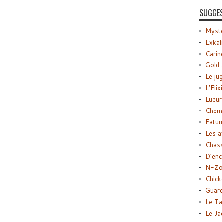
SUGGE
Myste
Exkal
Carin
Gold 
Le ju
L’Elix
Lueur
Chemi
Fatu
Les a
Chas
D’enc
N-Zo
Chick
Guard
Le Ta
Le Ja