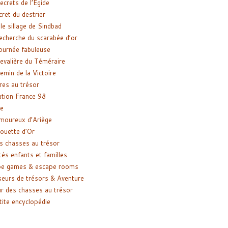
ecrets de l’Égide
cret du destrier
le sillage de Sindbad
recherche du scarabée d’or
ournée fabuleuse
evalière du Téméraire
emin de la Victoire
res au trésor
tion France 98
e
moureux d’Ariège
ouette d’Or
s chasses au trésor
tés enfants et familles
pe games & escape rooms
eurs de trésors & Aventure
r des chasses au trésor
tite encyclopédie