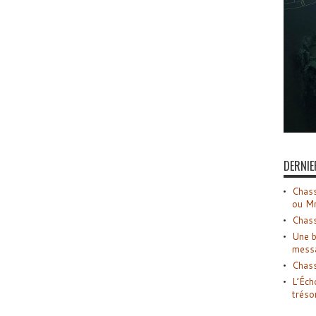
DERNIE
Chass
ou M
Chass
Une b
mess
Chass
L’Éch
tréso