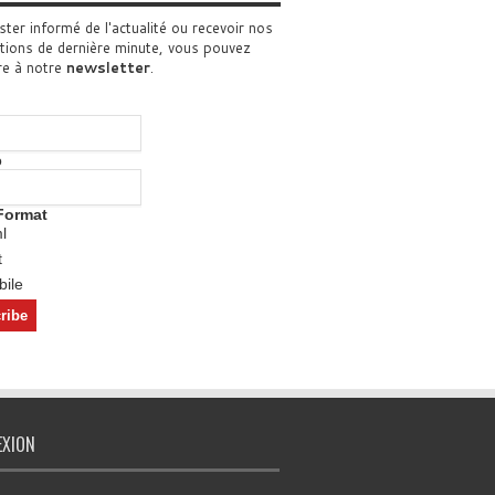
ster informé de l'actualité ou recevoir nos
tions de dernière minute, vous pouvez
re à notre
newsletter
.
o
Format
l
t
ile
EXION