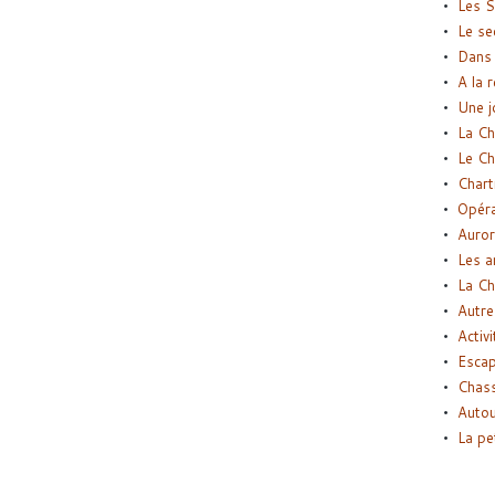
Les S
Le se
Dans 
A la 
Une j
La Ch
Le Ch
Chart
Opéra
Auror
Les a
La Ch
Autre
Activi
Esca
Chass
Autou
La pe