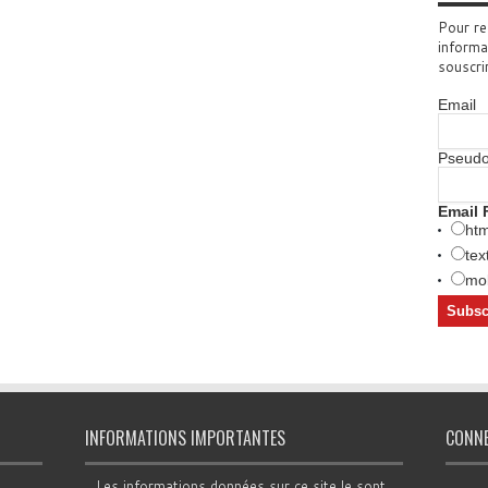
Pour re
informa
souscri
Email
Pseud
Email 
htm
tex
mob
INFORMATIONS IMPORTANTES
CONN
Les informations données sur ce site le sont