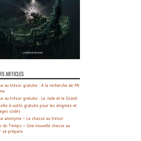
RS ARTICLES
e au trésor gratuite : A la recherche de Mr
me
e au trésor gratuite : Le Jade et le Granit
oîte à outils gratuite pour les énigmes et
ages codés
e anonyme – La chasse au trésor
o du Temps – Une nouvelle chasse au
r se prépare