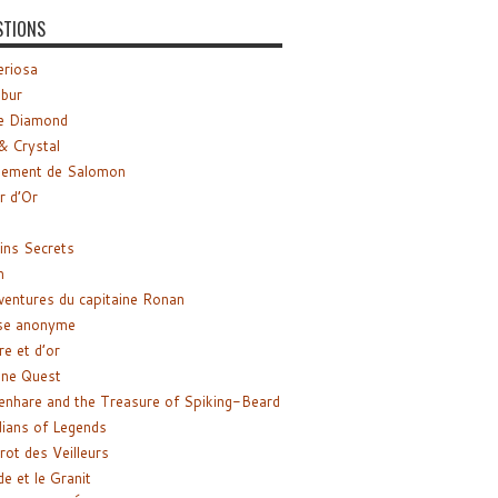
STIONS
riosa
ibur
e Diamond
& Crystal
gement de Salomon
ir d’Or
ns Secrets
m
ventures du capitaine Ronan
se anonyme
re et d’or
ne Quest
enhare and the Treasure of Spiking-Beard
ians of Legends
rot des Veilleurs
de et le Granit