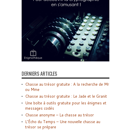
DERNIERS ARTICLES
Chasse au trésor gratuite : A la recherche de Mr
ou Mme
Chasse au trésor gratuite : Le Jade et le Granit
Une boîte à outils gratuite pour les énigmes et
messages codés
Chasse anonyme – La chasse au trésor
L’Écho du Temps – Une nouvelle chasse au
trésor se prépare