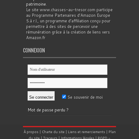
patrimoine
.
Le site www.chasses-au-tresor.com participe
au Programme Partenaires d’Amazon Europe
S.à r.l., un programme d’affiliation conçu pour
permettre à des sites de percevoir une
rémunération grâce à la création de liens vers
Amazon.fr
CONNEXION
Se souvenir de moi
Mot de passe perdu ?
À propos
|
Charte du site
|
Liens et remerciements
|
Plan
du site
|
Traceurs
|
Informations légales
|
RGPD
-