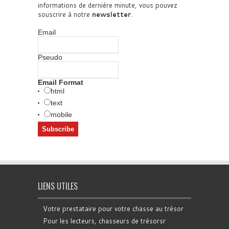
informations de dernière minute, vous pouvez
souscrire à notre
newsletter
.
Email
Pseudo
Email Format
html
text
mobile
LIENS UTILES
Votre prestataire pour votre chasse au trésor
Pour les lecteurs, chasseurs de trésorsr